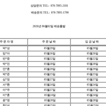
상담문의 TEL: 070-7895-2181
배송문의 TEL: 070-7895-1790
2026년 06월02일 배송출발
주 문 자 명
주 문 날 짜
입 금 날 짜
박*성
05월29일
05월29일
임*아
05
월26일
05
월26일
반*중
05월22일
05월22일
박*진
05월28일
05
월28일
안*훈
05
월29일
05
월29일
박*준
05
월25일
05
월25일
심*정
05
월27일
05
월27일
서*환
05
월24일
05월24
일
이*주
05월27일
05월27일
이*훈
05
월24일
05
월24일
윤*영
05월28
일
05
월28일
한*석
05
월25일
05
월25일