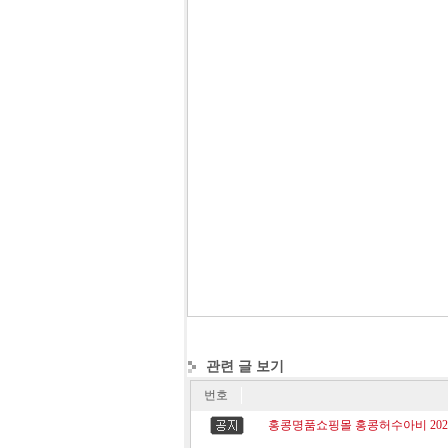
관련 글 보기
번호
홍콩명품쇼핑몰 홍콩허수아비 2026