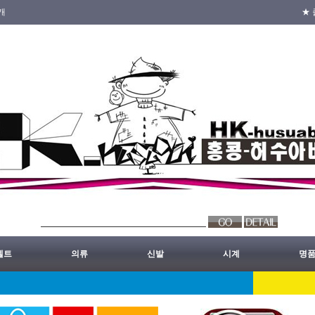
개
★ 
벨트
의류
신발
시계
명