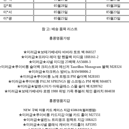
강*희
05월28일
05월28일
이*서
05
월23일
05
월23일
이*광
05
월25일
05
월25일
참 고: 배송 품목 리스트
홍콩명품가방
★미러급★보테가베네타 바바라 토트 백 868327
★미러급★프라다 레더 탑 핸들백 미디움 1BB161-2
★미러급★샤넬 미디엄 25백팩 AS5600-3
★미러급★루이비통 숄더백 크리스토퍼 메신저 Taurillon Monogram 블랙 M28324
★미러급★자크뮈스 밤비노 BAW00006-2
★미러급★루이비통 노에 트렁크 PM 숄더백 M28103
★미러급★루이비통 PALM SPRINGS 팜 스프링스 PM 백팩 M44871
★미러급★발렌시아가 아워글래스 스몰 숄더 백 8289762
★미러급★보테가베네타 로렌 1980 위빙 가죽 튜블러 체인 클러치 804038
홍콩명품지갑
NEW 구찌 마몽 카드 케이스 지갑 ‎658610(컬러랜덤)
★미러급★루이비통 카드지갑 더블 카드 홀더 M27551
★미러급★셀린느 트리옹프 컴팩트 지갑 10K623
★미러급★샤넬 클래식 캐비어 카드홀더 AP3595