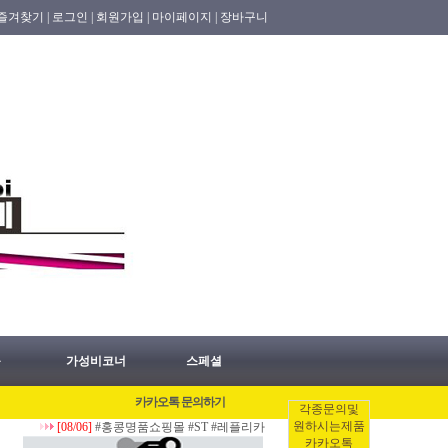
즐겨찾기 |
로그인 |
회원가입 |
마이페이지 |
장바구니
품
가성비코너
스페셜
카카오톡 문의하기
각종문의및
원하시는제품
[08/06]
#홍콩명품쇼핑몰 #ST #레플리카 #홍콩허수아비 #명품가방 #명품지갑 #명
카카오톡