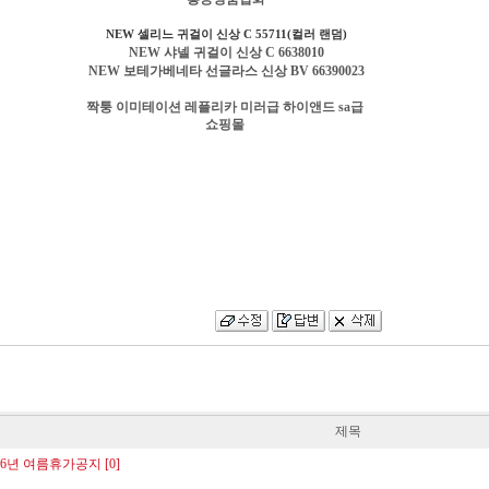
NEW 셀리느 귀걸이 신상 C 55711(컬러 랜덤)
NEW 샤넬 귀걸이 신상 C 6638010
NEW 보테가베네타 선글라스 신상 BV 66390023
짝퉁 이미테이션 레플리카 미러급 하이앤드 sa급
쇼핑몰
제목
년 여름휴가공지 [0]