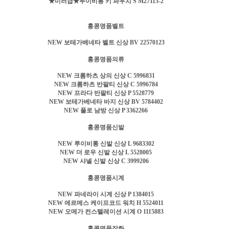
★미러급★루이비통 키 파우치 S M27113-2
홍콩명품벨트
NEW 보테가베네타 벨트 신상 BV 22570123
홍콩명품의류
NEW 크롬하츠 상의 신상 C 5996831
NEW 크롬하츠 반팔티 신상 C 5996784
NEW 프라다 반팔티 신상 P 5528779
NEW 보테가베네타 바지 신상 BV 5784402
NEW 폴로 남방 신상 P 3362266
홍콩명품신발
NEW 루이비통 신발 신상 L 9683302
NEW 더 로우 신발 신상 L 5528005
NEW 샤넬 신발 신상 C 3999206
홍콩명품시계
NEW 파네라이 시계 신상 P 1384015
NEW 에르메스 케이프코드 워치 H 5524011
NEW 오메가 컨스텔레이션 시계 O 1115883
홍콩명품잡화