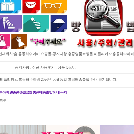
현재위치:
홈
홍콩허수아비 쇼핑몰-공지사항 홍콩명품쇼핑몰.레플리카.st.홍콩허수아비 2
공지사항
ː
상품 사용후기
ː
상품 Q&A
ː
플리카.st.홍콩허수아비 2026년 06월02일 홍콩배송출발 안내 공지입니다.
아비 2026년 06월02일 홍콩배송출발 안내 공지
회수