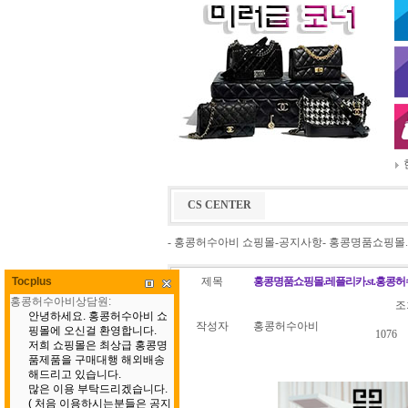
CS CENTER
- 홍콩허수아비 쇼핑몰-공지사항- 홍콩명품쇼핑몰.레
제목
홍콩명품쇼핑몰.레플리카.st.홍콩허수
Tocplus
조
작성자
홍콩허수아비
1076