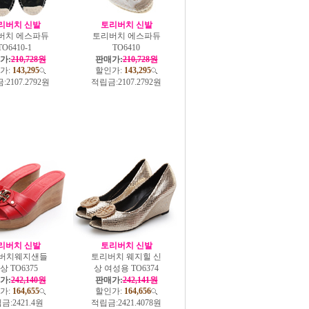
리버치 신발
토리버치 신발
버치 에스파듀
토리버치 에스파듀
TO6410-1
TO6410
가:
210,728원
판매가:
210,728원
가:
143,295
할인가:
143,295
:
2107.2792원
적립금:
2107.2792원
리버치 신발
토리버치 신발
버치웨지샌들
토리버치 웨지힐 신
상 TO6375
상 여성용 TO6374
가:
242,140원
판매가:
242,141원
가:
164,655
할인가:
164,656
금:
2421.4원
적립금:
2421.4078원