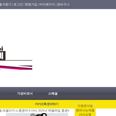
즐겨찾기 |
로그인 |
회원가입 |
마이페이지 |
장바구니
품
가성비코너
스페셜
카카오톡 문의하기
각종문의및
원하시는제품
st.홍콩허수아비 2026년 08월06일 홍콩배송출발 안내 공지.
[08/06]
#홍콩명품쇼
카카오톡