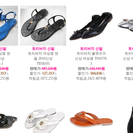
신발
토리버치 신발
토리버치 신발
토
성용 샌
토리버치 여성용 샌
토리버치 플랫슈즈
토리
신상
들 2016신상
신상 여성용 TO6378-
신상 여
-1
TB58101
3
,226원
판매가:
187,226원
판매가:
242,141원
판매
,313
할인가:
127,313
할인가:
164,656
할인
.255원
적립금:
1872.255원
적립금:
2421.4078원
적립금