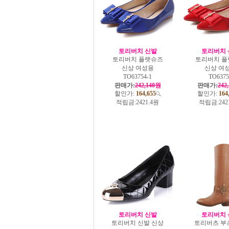
토리버치 신발
토리버치 
토리버치 플랫슈즈
토리버치 플
신상 여성용
신상 여
TO63754-1
TO6375
판매가:
242,140원
판매가:
242
할인가:
164,655
할인가:
164
적립금:
2421.4원
적립금:
242
토리버치 신발
토리버치 
토리버치 신발 신상
토리버츠 부