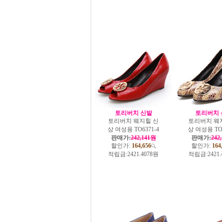
토리버치 신발
토리버치 
토리버치 웨지힐 신
토리버치 웨
상 여성용 TO6371-4
상 여성용 TO6
판매가:
242,141원
판매가:
242
할인가:
164,656
할인가:
164
적립금:
2421.4078원
적립금:
2421