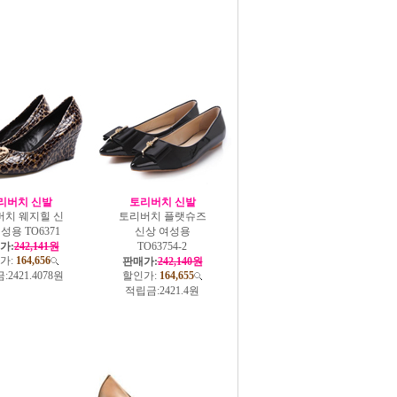
리버치 신발
토리버치 신발
버치 웨지힐 신
토리버치 플랫슈즈
성용 TO6371
신상 여성용
가:
242,141원
TO63754-2
가:
164,656
판매가:
242,140원
:
2421.4078원
할인가:
164,655
적립금:
2421.4원