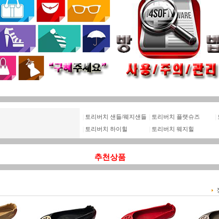
|
토리버치 샌들/웨지샌들
|
토리버치 플랫슈즈
|
|
토리버치 하이힐
|
토리버치 웨지힐
추천상품