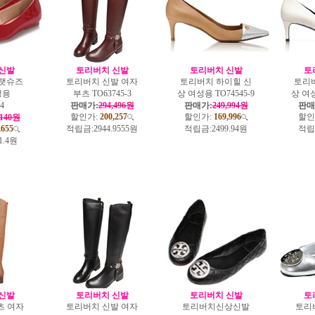
신발
토리버치 신발
토리버치 신발
토
랫슈즈
토리버치 신발 여자
토리버치 하이힐 신
토리
성용
부츠 TO63745-3
상 여성용 TO74545-9
상 여성
4
판매가:
294,496원
판매가:
249,994원
판매
할인가:
200,257
할인가:
169,996
할인
,140원
,655
적립금:
2944.9555원
적립금:
2499.94원
적립
1.4원
신발
토리버치 신발
토리버치 신발
토
츠 여자
토리버치 신발 여자
토리버치신상신발
토리