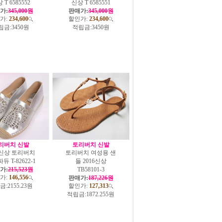
 T 6585552
신상 T 6585551
가:
345,000원
판매가:
345,000원
가:
234,600
할인가:
234,600
립금:
3450원
적립금:
3450원
리버치 신발
토리버치 신발
6신상 토리버치
토리버치 여성용 샌
 T-82622-1
들 2016신상
가:
215,523원
TB58101-3
가:
146,556
판매가:
187,226원
금:
2155.23원
할인가:
127,313
적립금:
1872.255원