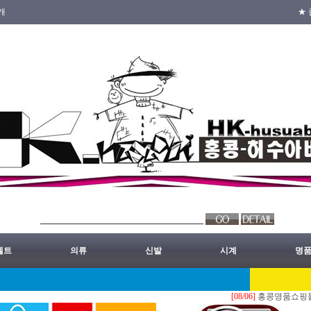
개
★ 
벨트
의류
신발
시계
명
[08/06]
홍콩명품쇼핑몰.레플리카.