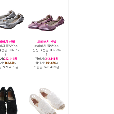
리버치 신발
토리버치 신발
버치 플랫슈즈
토리버치 플랫슈즈
성용 TO6378-
신상 여성용 TO6378-
2
1
가:
242,141원
판매가:
242,141원
가:
164,656
할인가:
164,656
:
2421.4078원
적립금:
2421.4078원