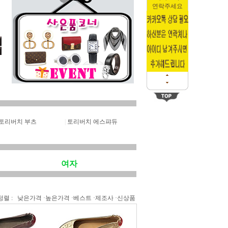
연락주세요
토리버치 부츠
|
토리버치 에스퍄듀
여자
정렬 :
낮은가격
·
높은가격
·
베스트
·
제조사
·
신상품