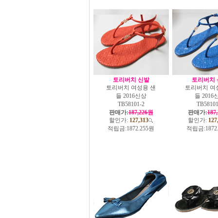
토리버치 신발
토리버치 
토리버치 여성용 샌
토리버치 여
들 2016신상
들 2016
TB58101-2
TB58101
판매가:
187,226원
판매가:
187
할인가:
127,313
할인가:
127
적립금:
1872.255원
적립금:
1872