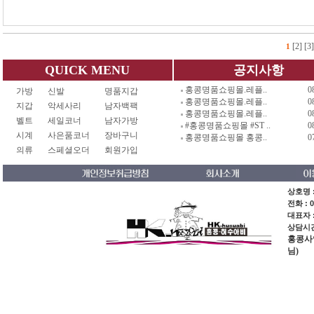
[2]
[3]
1
QUICK MENU
공지사항
홍콩명품쇼핑몰.레플..
0
가방
신발
명품지갑
홍콩명품쇼핑몰.레플..
0
지갑
악세사리
남자백팩
홍콩명품쇼핑몰.레플..
0
벨트
세일코너
남자가방
#홍콩명품쇼핑몰 #ST ..
0
시계
사은품코너
장바구니
홍콩명품쇼핑몰 홍콩..
0
의류
스페셜오더
회원가입
상호명 :
전화 : 0
대표자 
상담시간 
홍콩사업장
님)