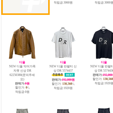
적립금:
3150원
적립금:
3060원
적립금:
3000
디올
디올
디올
NEW 디올 악어가죽
NEW 디올 반팔티 신
NEW 디올 반팔티
자켓 신상 DR
상 DR 5574437
상 DR 557443
62250380(문의주세
판매가:
192,00
할인가:
130,560
요)
판매가:
192,000원
적립금:
1920
판매가:
0원
할인가:
130,560
할인가:
0
적립금:
1920원
적립금:
0원