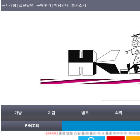
공지사항 |
질문답변 |
구매후기 |
이용안내 |
회사소개
가방
지갑
벨트
의류
카테고리
[08/08]
홍콩명품쇼핑몰.레플리카.st.홍콩허수아비 2026년 08월08