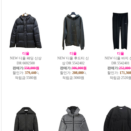
디올
디올
디올
NEW 디올 패딩 신상
NEW 디올 후드티 신
NEW 디올 바지 
DR 6692500
상 DR 5542402
DR 5542401
판매가:
558,000원
판매가:
306,000원
판매가:
252,00
할인가:
379,440
할인가:
208,080
할인가:
171,360
적립금:
5580원
적립금:
3060원
적립금:
2520