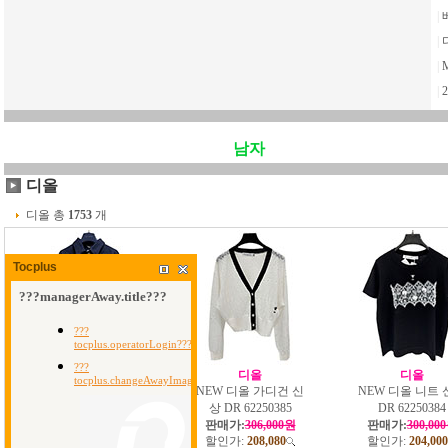
|
|
|
|
2
남자
디올
디올 총
1753
개
Tocplus
디올
디올
디올
NEW 디올 남방 셔츠
NEW 디올 가디건 신
NEW 디올 니트 
신상 DR 8336550
상 DR 62250385
DR 62250384
판매가:
315,000원
판매가:
306,000원
판매가:
300,00
할인가:
214,200
할인가:
208,080
할인가:
204,000