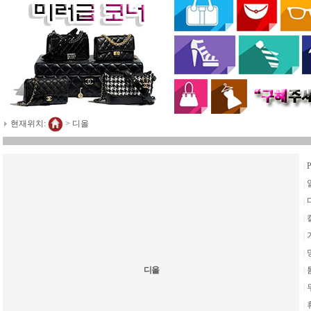
현재위치:
>
디올
|
|
|
|
|
|
디올
|
|
|