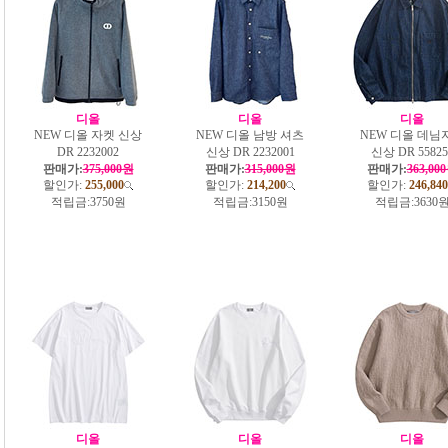
디올
디올
디올
NEW 디올 자켓 신상
NEW 디올 남방 셔츠
NEW 디올 데님
DR 2232002
신상 DR 2232001
신상 DR 55825
판매가:
375,000원
판매가:
315,000원
판매가:
363,00
할인가:
255,000
할인가:
214,200
할인가:
246,840
적립금:
3750원
적립금:
3150원
적립금:
3630
디올
디올
디올