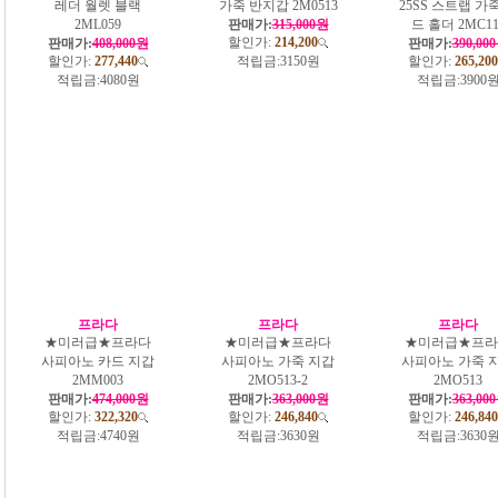
레더 월렛 블랙
가죽 반지갑 2M0513
25SS 스트랩 가
2ML059
판매가:
315,000원
드 홀더 2MC11
할인가:
214,200
판매가:
408,000원
판매가:
390,00
할인가:
277,440
적립금:
3150원
할인가:
265,200
적립금:
4080원
적립금:
3900
프라다
프라다
프라다
★미러급★프라다
★미러급★프라다
★미러급★프라
사피아노 카드 지갑
사피아노 가죽 지갑
사피아노 가죽 
2MM003
2MO513-2
2MO513
판매가:
474,000원
판매가:
363,000원
판매가:
363,00
할인가:
322,320
할인가:
246,840
할인가:
246,840
적립금:
4740원
적립금:
3630원
적립금:
3630