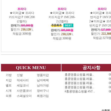
프라다
프라다
프라다
★미러급★ 프라다
★미러급★ 프라다
★미러급★ 프
카드지갑 P 1MC208
카드지갑 P 1MC208-
반지갑 P 1MV20
(2컬러)
2 (2컬러)
2★미러급★ 프
판매가:
309,000원
반지갑 P 1MV20
할인가:
210,120
판매가:
327,00
판매가:
309,000원
적립금:
3090원
할인가:
222,360
할인가:
210,120
적립금:
3270
적립금:
3090원
QUICK MENU
공지사항
홍콩명품쇼핑몰.레플..
0
가방
신발
명품지갑
홍콩명품쇼핑몰.레플..
0
지갑
악세사리
남자백팩
홍콩명품쇼핑몰.레플..
0
벨트
세일코너
남자가방
홍콩명품쇼핑몰.레플..
0
시계
사은품코너
장바구니
#홍콩명품쇼핑몰 #ST ..
0
의류
스페셜오더
회원가입
상호명 :