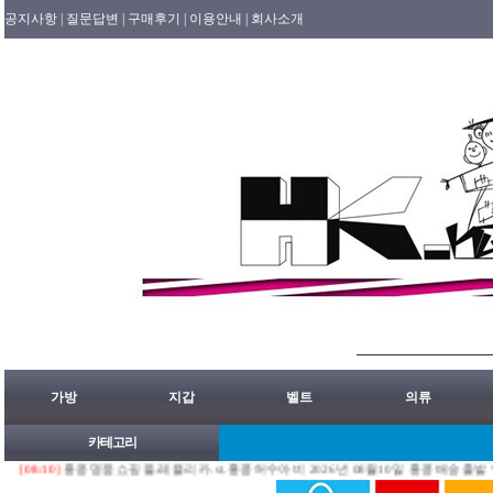
공지사항 |
질문답변 |
구매후기 |
이용안내 |
회사소개
가방
지갑
벨트
의류
카테고리
10]
홍콩명품쇼핑몰.레플리카.st.홍콩허수아비 2026년 08월10일 홍콩배송출발 안내 공지