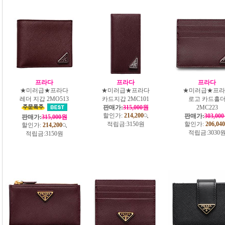
프라다
프라다
프라다
★미러급★프라다
★미러급★프라다
★미러급★프라
레더 지갑 2MO513
카드지갑 2MC101
로고 카드홀
판매가:
315,000원
2MC223
할인가:
214,200
판매가:
303,00
판매가:
315,000원
적립금:
3150원
할인가:
206,040
할인가:
214,200
적립금:
3030
적립금:
3150원