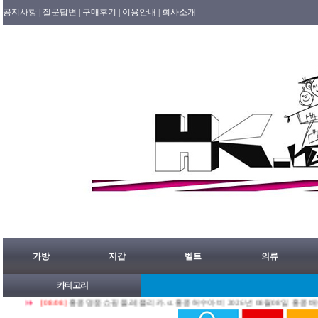
공지사항 |
질문답변 |
구매후기 |
이용안내 |
회사소개
가방
지갑
벨트
의류
카테고리
[08/08]
홍콩명품쇼핑몰.레플리카.st.홍콩허수아비 2026년 08월08일 홍콩배송출발 