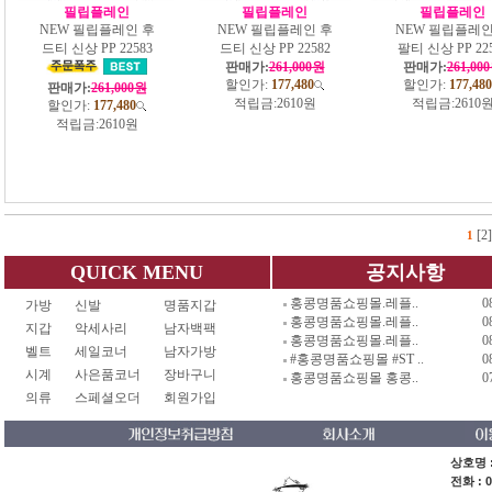
필립플레인
필립플레인
필립플레인
NEW 필립플레인 후
NEW 필립플레인 후
NEW 필립플레인
드티 신상 PP 22583
드티 신상 PP 22582
팔티 신상 PP 22
판매가:
261,000원
판매가:
261,00
할인가:
177,480
할인가:
177,480
판매가:
261,000원
적립금:
2610원
적립금:
2610
할인가:
177,480
적립금:
2610원
[2]
1
QUICK MENU
공지사항
홍콩명품쇼핑몰.레플..
0
가방
신발
명품지갑
홍콩명품쇼핑몰.레플..
0
지갑
악세사리
남자백팩
홍콩명품쇼핑몰.레플..
0
벨트
세일코너
남자가방
#홍콩명품쇼핑몰 #ST ..
0
시계
사은품코너
장바구니
홍콩명품쇼핑몰 홍콩..
0
의류
스페셜오더
회원가입
상호명 :
전화 : 0