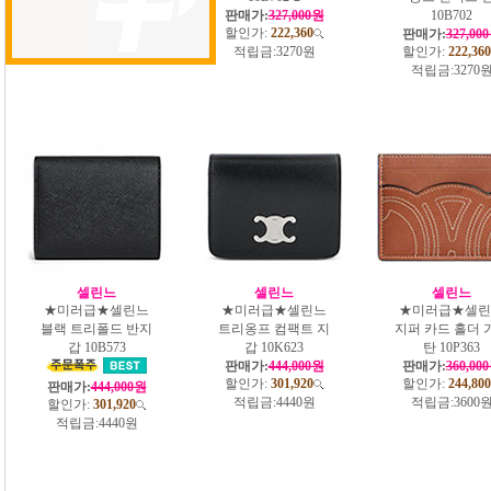
판매가:
387,000원
판매가:
327,000원
10B702
할인가:
263,160
할인가:
222,360
판매가:
327,00
적립금:
3870원
적립금:
3270원
할인가:
222,360
적립금:
3270
셀린느
셀린느
셀린느
★미러급★셀린느
★미러급★셀린느
★미러급★셀린
블랙 트리폴드 반지
트리옹프 컴팩트 지
지퍼 카드 홀더 
갑 10B573
갑 10K623
탄 10P363
판매가:
444,000원
판매가:
360,00
할인가:
301,920
할인가:
244,800
판매가:
444,000원
적립금:
4440원
적립금:
3600
할인가:
301,920
적립금:
4440원