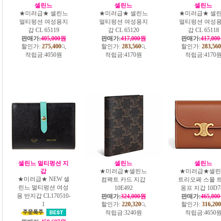
셀린느
셀린느
셀린느
★미러급★ 셀린느
★미러급★ 셀린느
★미러급★ 셀
멀티펑션 여성용지
멀티펑션 여성용지
멀티펑션 여성
갑 CL 65119
갑 CL 65120
갑 CL 65118
판매가:
405,000원
판매가:
417,000원
판매가:
417,00
할인가:
275,400
할인가:
283,560
할인가:
283,560
적립금:
4050원
적립금:
4170원
적립금:
4170
셀린느 멀티펑션 지
셀린느
셀린느
갑
★미러급★셀린느
★미러급★셀린
★미러급★ NEW 셀
컴팩트 카드 지갑
트리오페 스몰 
린느 멀티펑션 여성
10E492
옹프 지갑 10D7
용 반지갑 CL170510-
판매가:
324,000원
판매가:
465,00
1
할인가:
220,320
할인가:
316,200
적립금:
3240원
적립금:
4650