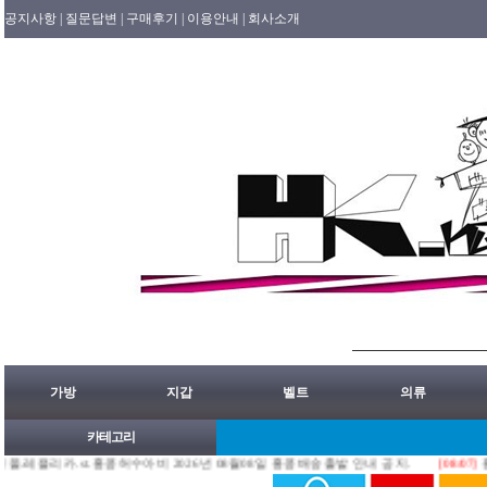
공지사항 |
질문답변 |
구매후기 |
이용안내 |
회사소개
가방
지갑
벨트
의류
카테고리
.st.홍콩허수아비 2026년 08월08일 홍콩배송출발 안내 공지.
[08/07]
홍콩명품쇼핑