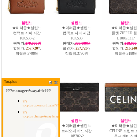
셀린느
셀린느
셀린느
★미러급★셀린느
★미러급★셀린느
★미러급★셀린
컴팩트 지퍼 지갑
컴팩트 지퍼 지갑
플랫 ZIPPED 
10K533-2
10K533
L100G3317
판매가:
379,000원
판매가:
379,000원
판매가:
318,00
할인가:
257,720
할인가:
257,720
할인가:
216,240
적립금:
3790원
적립금:
3790원
적립금:
3180
Tocplus
셀린느
셀린느
셀린느
★미러급★셀린느
★미러급★셀린느
★미러급★셀린
트리옹프 캔버스 반
트리오페 카드지갑
CELINE 프린트
지갑 블랙 10B652
10B702-2
옹프 캔버스 