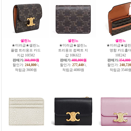
셀린느
셀린느
셀린느
★미러급★셀린느
★미러급★셀린느
★미러급★셀린
플랩 트리옹프 카드
트리옹프 컴팩트 지
명함 카드홀
지갑 10I582
갑 10K622
10E242
판매가:
360,000원
판매가:
408,000원
판매가:
354,00
할인가:
244,800
할인가:
277,440
할인가:
240,720
적립금:
3600원
적립금:
4080원
적립금:
3540