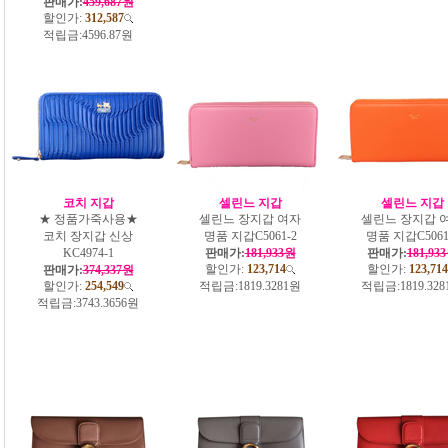
판매가:
459,687원
할인가:
312,587
적립금:
4596.87원
코치 지갑
셀린느 지갑
셀린느 지갑
★ 정품가죽사용★
셀린느 장지갑 여자
셀린느 장지갑 
코치 장지갑 신상
명품 지갑C5061-2
명품 지갑C5061
KC4974-1
판매가:
181,933원
판매가:
181,93
할인가:
123,714
할인가:
123,714
판매가:
374,337원
할인가:
254,549
적립금:
1819.3281원
적립금:
1819.32
적립금:
3743.3656원