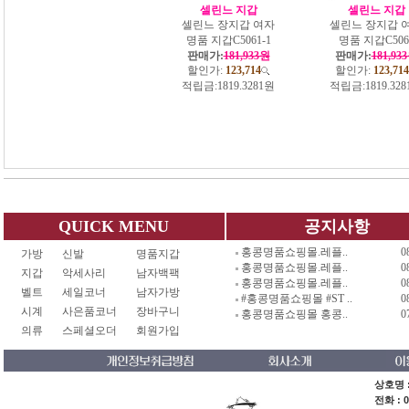
셀린느 지갑
셀린느 지갑
셀린느 장지갑 여자
셀린느 장지갑 
명품 지갑C5061-1
명품 지갑C506
판매가:
181,933원
판매가:
181,93
할인가:
123,714
할인가:
123,714
적립금:
1819.3281원
적립금:
1819.32
QUICK MENU
공지사항
홍콩명품쇼핑몰.레플..
0
가방
신발
명품지갑
홍콩명품쇼핑몰.레플..
0
지갑
악세사리
남자백팩
홍콩명품쇼핑몰.레플..
0
벨트
세일코너
남자가방
#홍콩명품쇼핑몰 #ST ..
0
시계
사은품코너
장바구니
홍콩명품쇼핑몰 홍콩..
0
의류
스페셜오더
회원가입
상호명 :
전화 : 0