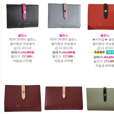
셀린느
셀린느
셀린느
NEW 2018SS 셀린느
NEW 2018SS 셀린느
★미러급★ 셀
멀티펑션 여성용지
멀티펑션 여성용지
멀티펑션 여성
갑 CL 651124
갑 CL 651120
갑 CL 65110
판매가:
231,000원
판매가:
231,000원
할인가:
157,080
할인가:
157,080
판매가:
405,00
적립금:
2310원
적립금:
2310원
할인가:
275,400
적립금:
4050