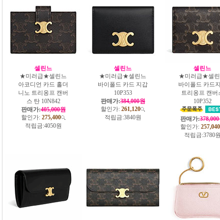
셀린느
셀린느
셀린느
★미러급★셀린느
★미러급★셀린느
★미러급★셀린
아코디언 카드 홀더
바이폴드 카드 지갑
바이폴드 카드
니노 트리옹프 캔버
10P353
트리옹프 캔버
스 탄 10N842
판매가:
384,000원
10P352
할인가:
261,120
판매가:
405,000원
할인가:
275,400
적립금:
3840원
판매가:
378,00
적립금:
4050원
할인가:
257,040
적립금:
3780