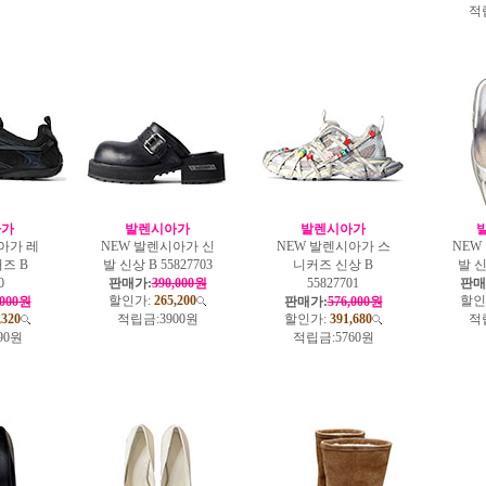
적
아가
발렌시아가
발렌시아가
아가 레
NEW 발렌시아가 신
NEW 발렌시아가 스
NEW
즈 B
발 신상 B 55827703
니커즈 신상 B
발 신
0
판매가:
390,000원
55827701
판매
할인가:
265,200
할인
,000원
판매가:
576,000원
,320
적립금:
3900원
할인가:
391,680
적
90원
적립금:
5760원