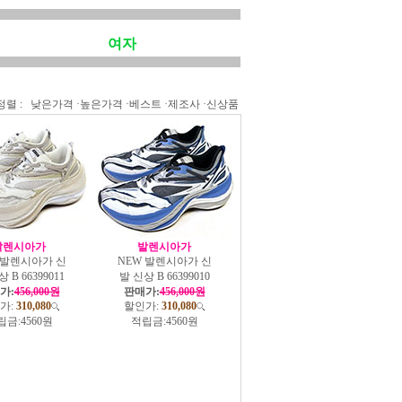
여자
정렬 :
낮은가격
·
높은가격
·
베스트
·
제조사
·
신상품
발렌시아가
발렌시아가
 발렌시아가 신
NEW 발렌시아가 신
 B 66399011
발 신상 B 66399010
가:
456,000원
판매가:
456,000원
가:
310,080
할인가:
310,080
립금:
4560원
적립금:
4560원