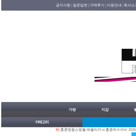
공지사항 |
질문답변 |
구매후기 |
이용안내 |
회사소
가방
지갑
카테고리
[08/06]
홍콩명품쇼핑몰.레플리카.st.홍콩허수아비 2026년 08