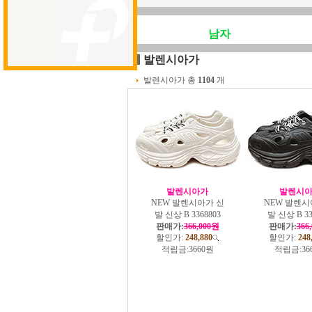
남자
발렌시아가
발렌시아가 총
1104
개
발렌시아가
발렌시
NEW 발렌시아가 신
NEW 발렌시
발 신상 B 3368803
발 신상 B 33
판매가:
366,000원
판매가:
366
할인가:
248,880
할인가:
248
적립금:
3660원
적립금:
36