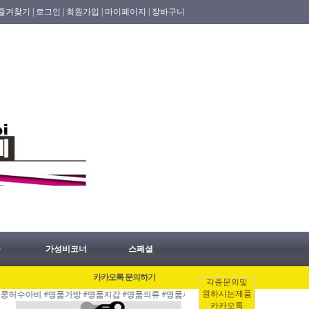
즐겨찾기 |
로그인 |
회원가입 |
마이페이지 |
장바구니
품
가성비코너
스페셜
카카오톡 문의하기
각종문의및
원하시는제품
아비 #명품가방 #명품지갑 #명품의류 #명품시계 #명품신발 업데이트 품명 공지!.
[
카카오톡