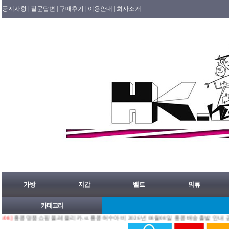
공지사항 |
질문답변 |
구매후기 |
이용안내 |
회사소개
가방
지갑
벨트
의류
카테고리
명품쇼핑몰.레플리카.st.홍콩허수아비 2026년 08월08일 홍콩배송출발 안내 공지.