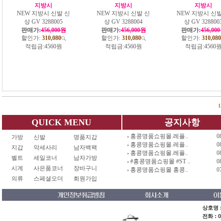
지방시
지방시
지방시
NEW 지방시 신발 신
NEW 지방시 신발 신
NEW 지방시 신발
상 GV 3288005
상 GV 3288004
상 GV 328800
판매가:
456,000원
판매가:
456,000원
판매가:
456,00
할인가:
310,080
할인가:
310,080
할인가:
310,080
적립금:
4560원
적립금:
4560원
적립금:
4560
1
QUICK MENU
공지사항
홍콩명품쇼핑몰.레플..
0
가방
신발
명품지갑
홍콩명품쇼핑몰.레플..
0
지갑
악세사리
남자백팩
홍콩명품쇼핑몰.레플..
0
벨트
세일코너
남자가방
#홍콩명품쇼핑몰 #ST ..
0
시계
사은품코너
장바구니
홍콩명품쇼핑몰 홍콩..
0
의류
스페셜오더
회원가입
상호명 :
전화 : 0