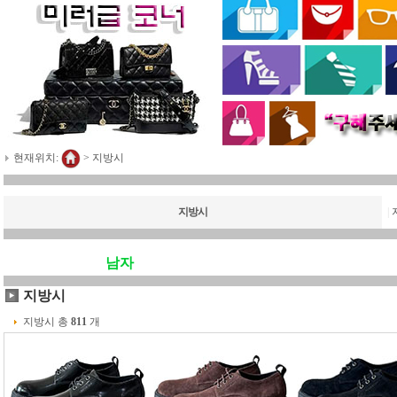
현재위치:
>
지방시
지방시
|
남자
지방시
지방시 총
811
개