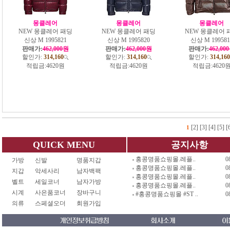
몽클레어
몽클레어
몽클레어
NEW 몽클레어 패딩
NEW 몽클레어 패딩
NEW 몽클레어 
신상 M 1995821
신상 M 1995820
신상 M 199581
판매가:
462,000원
판매가:
462,000원
판매가:
462,00
할인가:
314,160
할인가:
314,160
할인가:
314,160
적립금:
4620원
적립금:
4620원
적립금:
4620
[2]
[3]
[4]
[5]
[
1
QUICK MENU
공지사항
홍콩명품쇼핑몰.레플..
0
가방
신발
명품지갑
홍콩명품쇼핑몰.레플..
0
지갑
악세사리
남자백팩
홍콩명품쇼핑몰.레플..
0
벨트
세일코너
남자가방
홍콩명품쇼핑몰.레플..
0
시계
사은품코너
장바구니
#홍콩명품쇼핑몰 #ST ..
0
의류
스페셜오더
회원가입