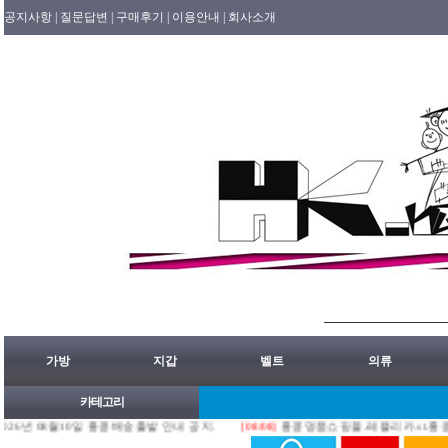
공지사항 |
질문답변 |
구매후기 |
이용안내 |
회사소개
가방
지갑
벨트
의류
카테고리
8월10일 홍콩배송출발 안내 공지.
[08/08]
홍콩명품쇼핑몰.레플리카.st.홍콩허수아비 