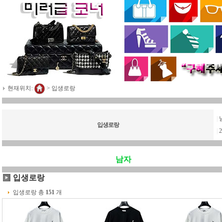
현재위치:
>
입생로랑
|
입생로랑
|
남자
입생로랑
입생로랑 총
151
개