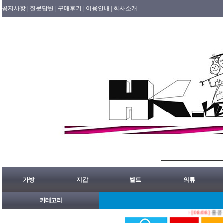
공지사항 |
질문답변 |
구매후기 |
이용안내 |
회사소개
가방
지갑
벨트
의류
카테고리
[08/08]
홍콩명품쇼핑몰