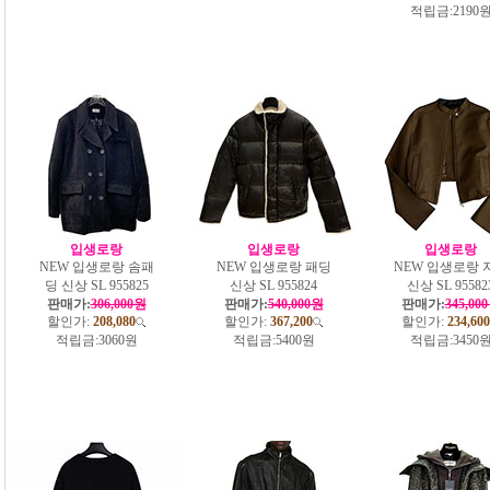
적립금:
2190
입생로랑
입생로랑
입생로랑
NEW 입생로랑 솜패
NEW 입생로랑 패딩
NEW 입생로랑 
딩 신상 SL 955825
신상 SL 955824
신상 SL 95582
판매가:
306,000원
판매가:
540,000원
판매가:
345,00
할인가:
208,080
할인가:
367,200
할인가:
234,600
적립금:
3060원
적립금:
5400원
적립금:
3450