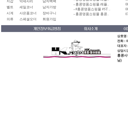
지갑
악세사리
남자백팩
홍콩명품쇼핑몰.레플..
0
벨트
세일코너
남자가방
#홍콩명품쇼핑몰 #ST ..
0
시계
사은품코너
장바구니
홍콩명품쇼핑몰 홍콩..
0
의류
스페셜오더
회원가입
상호명 :
전화 : 0
대표자 
상담시간 
홍콩사업장
님)