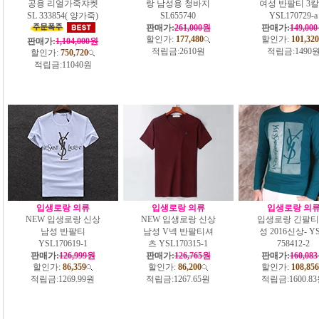
공용 리얼가죽쟈켓
랑 남성용 청바지
여성 반팔티 3
SL 333854( 양가죽)
SL655740
YSL170729-a
판매가:
261,000원
판매가:
149,00
할인가:
177,480
할인가:
101,320
판매가:
1,104,000원
적립금:
2610원
적립금:
1490
할인가:
750,720
적립금:
11040원
입생로랑 의류
입생로랑 의류
입생로랑 의
NEW 입생로랑 신상
NEW 입생로랑 신상
입생로랑 긴팔티
남성 반팔티
남성 V넥 반팔티셔
성 2016신상- YS
YSL170619-1
츠 YSL170315-1
758412-2
판매가:
126,999원
판매가:
126,765원
판매가:
160,08
할인가:
86,359
할인가:
86,200
할인가:
108,856
적립금:
1269.99원
적립금:
1267.65원
적립금:
1600.8