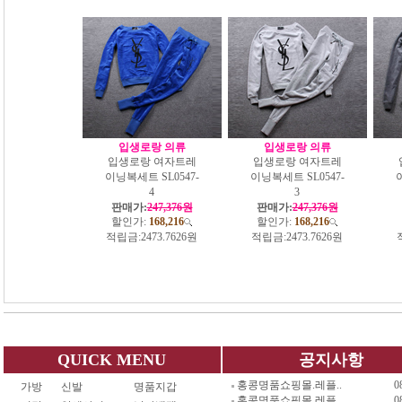
입생로랑 의류
입생로랑 의류
입생로랑 여자트레
입생로랑 여자트레
이닝복세트 SL0547-
이닝복세트 SL0547-
4
3
판매가:
247,376원
판매가:
247,376원
할인가:
168,216
할인가:
168,216
적립금:
2473.7626원
적립금:
2473.7626원
QUICK MENU
공지사항
홍콩명품쇼핑몰.레플..
0
가방
신발
명품지갑
홍콩명품쇼핑몰.레플..
0