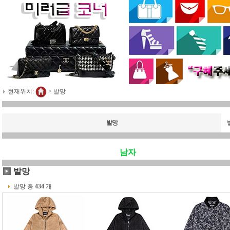
현재위치:
>
발망
발망
|
남자
발망
발망 총
434
개