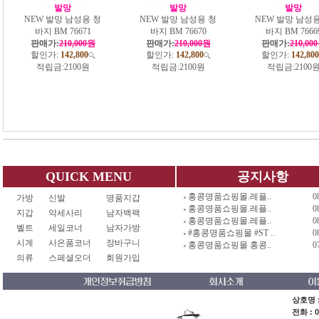
발망
발망
발망
NEW 발망 남성용 청
NEW 발망 남성용 청
NEW 발망 남성용
바지 BM 76671
바지 BM 76670
바지 BM 7666
판매가:
210,000원
판매가:
210,000원
판매가:
210,00
할인가:
142,800
할인가:
142,800
할인가:
142,800
적립금:
2100원
적립금:
2100원
적립금:
2100
QUICK MENU
공지사항
홍콩명품쇼핑몰.레플..
0
가방
신발
명품지갑
홍콩명품쇼핑몰.레플..
0
지갑
악세사리
남자백팩
홍콩명품쇼핑몰.레플..
0
벨트
세일코너
남자가방
#홍콩명품쇼핑몰 #ST ..
0
시계
사은품코너
장바구니
홍콩명품쇼핑몰 홍콩..
0
의류
스페셜오더
회원가입
상호명 :
전화 : 0