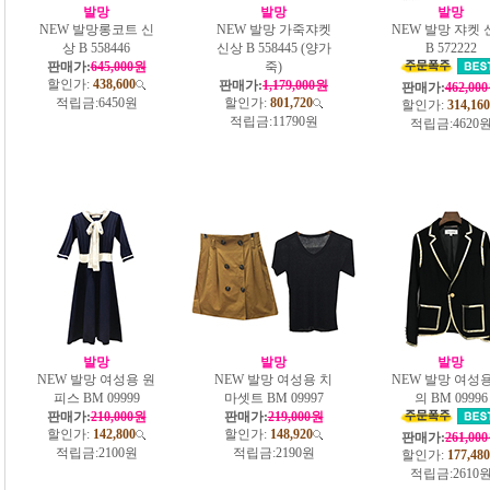
발망
발망
발망
NEW 발망롱코트 신
NEW 발망 가죽쟈켓
NEW 발망 쟈켓 
상 B 558446
신상 B 558445 (양가
B 572222
판매가:
645,000원
죽)
할인가:
438,600
판매가:
1,179,000원
판매가:
462,00
적립금:
6450원
할인가:
801,720
할인가:
314,160
적립금:
11790원
적립금:
4620
발망
발망
발망
NEW 발망 여성용 원
NEW 발망 여성용 치
NEW 발망 여성용
피스 BM 09999
마셋트 BM 09997
의 BM 09996
판매가:
210,000원
판매가:
219,000원
할인가:
142,800
할인가:
148,920
판매가:
261,00
적립금:
2100원
적립금:
2190원
할인가:
177,480
적립금:
2610