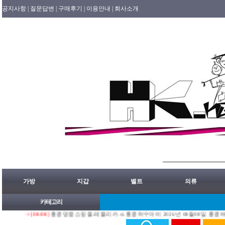
공지사항 |
질문답변 |
구매후기 |
이용안내 |
회사소개
가방
지갑
벨트
의류
카테고리
[08/08]
홍콩명품쇼핑몰.레플리카.st.홍콩허수아비 2026년 08월08일 홍콩배송출발 