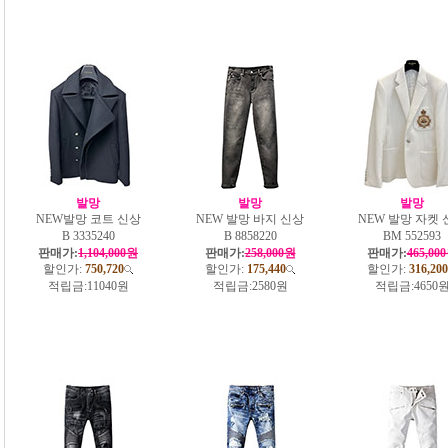
발망
발망
발망
NEW발망 코트 신상
NEW 발망 바지 신상
NEW 발망 자켓 
B 3335240
B 8858220
BM 552593
판매가:
1,104,000원
판매가:
258,000원
판매가:
465,00
할인가:
750,720
할인가:
175,440
할인가:
316,200
적립금:
11040원
적립금:
2580원
적립금:
4650