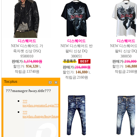
디스퀘어드
디스퀘어드
디스퀘어드
NEW 디스퀘어드 가
NEW 디스퀘어드 반
NEW 디스퀘어드
죽자켓 신상 DSQ
팔티 신상 DQ
팔티 신상 DQ
9580010
380051
380050
판매가:
1,374,000원
판매가:
216,00
할인가:
934,320
할인가:
146,880
판매가:
216,000원
적립금:
13740원
적립금:
2160
할인가:
146,880
적립금:
2160원
Tocplus