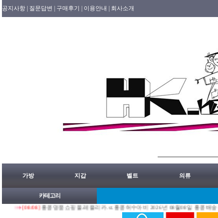
공지사항 |
질문답변 |
구매후기 |
이용안내 |
회사소개
가방
지갑
벨트
의류
카테고리
[08/08]
홍콩명품쇼핑몰.레플리카.st.홍콩허수아비 2026년 08월08일 홍콩배송출발 안내