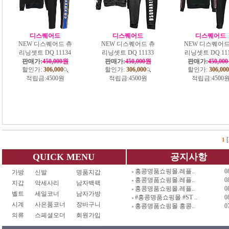
디스퀘어드
디스퀘어드
디스퀘어드
NEW 디스퀘어드 츄
NEW 디스퀘어드 츄
NEW 디스퀘어드
리닝셋트 DQ 11134
리닝셋트 DQ 11133
리닝셋트 DQ 111
판매가:
450,000원
판매가:
450,000원
판매가:
450,00
할인가:
306,000
할인가:
306,000
할인가:
306,000
적립금:
4500원
적립금:
4500원
적립금:
4500
[
1
QUICK MENU
공지사항
홍콩명품쇼핑몰.레플..
0
가방
신발
명품지갑
홍콩명품쇼핑몰.레플..
0
지갑
악세사리
남자백팩
홍콩명품쇼핑몰.레플..
0
벨트
세일코너
남자가방
#홍콩명품쇼핑몰 #ST ..
0
시계
사은품코너
장바구니
홍콩명품쇼핑몰 홍콩..
0
의류
스페셜오더
회원가입