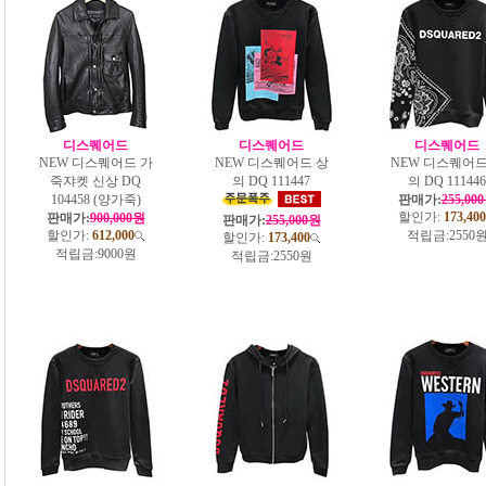
디스퀘어드
디스퀘어드
디스퀘어드
NEW 디스퀘어드 가
NEW 디스퀘어드 상
NEW 디스퀘어드
죽쟈켓 신상 DQ
의 DQ 111447
의 DQ 111446
104458 (양가죽)
판매가:
255,00
할인가:
173,400
판매가:
900,000원
판매가:
255,000원
할인가:
612,000
적립금:
2550
할인가:
173,400
적립금:
9000원
적립금:
2550원