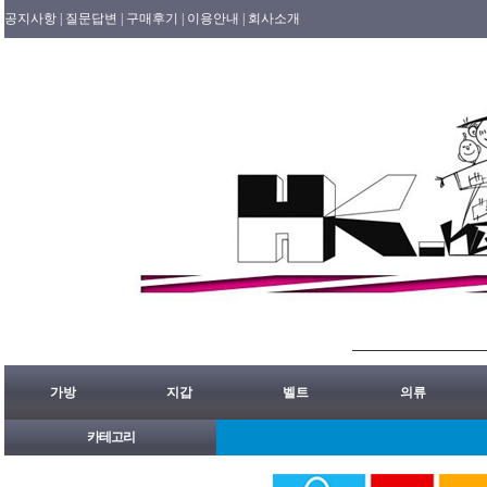
공지사항 |
질문답변 |
구매후기 |
이용안내 |
회사소개
가방
지갑
벨트
의류
카테고리