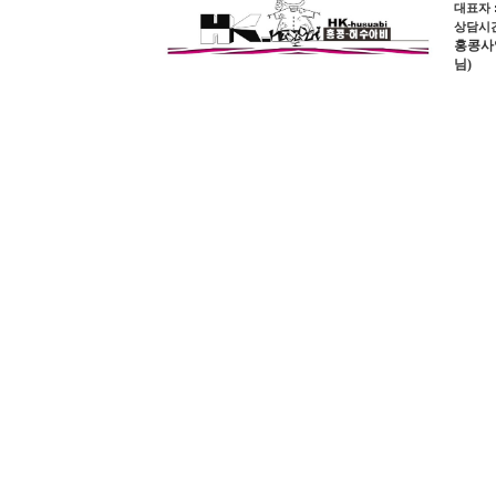
대표자 
상담시간 
홍콩사업장
님)