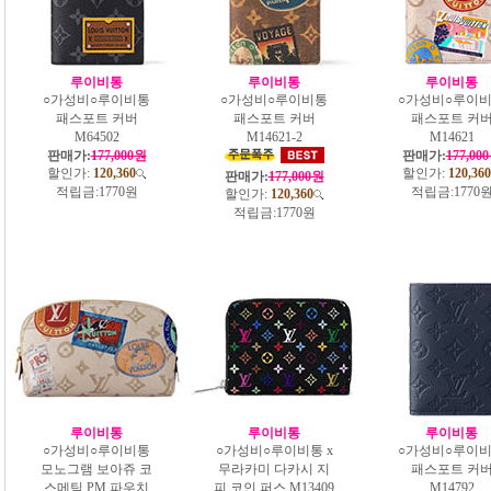
루이비통
루이비통
루이비통
○가성비○루이비통
○가성비○루이비통
○가성비○루이
패스포트 커버
패스포트 커버
패스포트 커
M64502
M14621-2
M14621
판매가:
177,000원
판매가:
177,00
할인가:
120,360
할인가:
120,360
판매가:
177,000원
적립금:
1770원
적립금:
1770
할인가:
120,360
적립금:
1770원
루이비통
루이비통
루이비통
○가성비○루이비통
○가성비○루이비통 x
○가성비○루이
모노그램 보아쥬 코
무라카미 다카시 지
패스포트 커
스메틱 PM 파우치
피 코인 퍼스 M13409
M14792