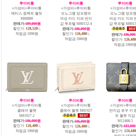
루이비통
루이비통
루이비통
○가성비○루이비통
○가성비○루이비통
○가성비○루이
메티스 컴팩트 월릿
모노그램 앙프랭뜨
모노그램 앙프
M80880
여성 카드 지퍼 반지
여성 카드 지퍼 
판매가:
189,000원
갑 투르텔 M80152-4
갑 투르텔 M8015
할인가:
128,520
판매가:
186,000원
적립금:
1890원
할인가:
126,480
판매가:
186,00
적립금:
1860원
할인가:
126,480
적립금:
1860
루이비통
루이비통
루이비통
○가성비○루이비통
○가성비○루이비통
○가성비○루이
클레어 월렛
클레어 월렛 M81927
반지갑 로우 키 
M81927-2
트 월렛 지갑
판매가:
186,000원
M12408-5
판매가:
186,000원
할인가:
126,480
판매가:
183,00
할인가:
126,480
적립금:
1860원
할인가:
124,440
적립금:
1860원
적립금:
1830