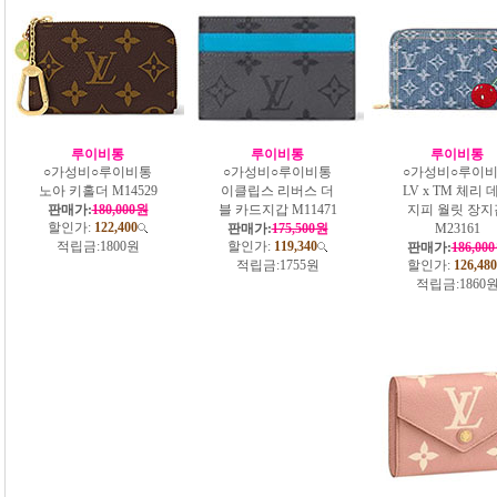
루이비통
루이비통
루이비통
○가성비○루이비통
○가성비○루이비통
○가성비○루이
노아 키홀더 M14529
이클립스 리버스 더
LV x TM 체리 
판매가:
180,000원
블 카드지갑 M11471
지피 월릿 장지
할인가:
122,400
판매가:
175,500원
M23161
적립금:
1800원
할인가:
119,340
판매가:
186,00
적립금:
1755원
할인가:
126,480
적립금:
1860