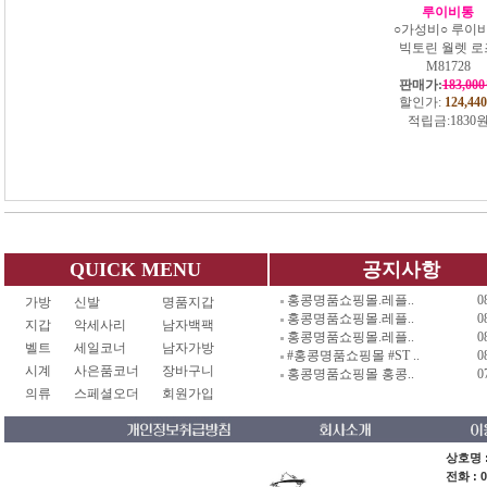
루이비통
○가성비○ 루이
빅토린 월렛 로
M81728
판매가:
183,00
할인가:
124,440
적립금:
1830
QUICK MENU
공지사항
홍콩명품쇼핑몰.레플..
0
가방
신발
명품지갑
홍콩명품쇼핑몰.레플..
0
지갑
악세사리
남자백팩
홍콩명품쇼핑몰.레플..
0
벨트
세일코너
남자가방
#홍콩명품쇼핑몰 #ST ..
0
시계
사은품코너
장바구니
홍콩명품쇼핑몰 홍콩..
0
의류
스페셜오더
회원가입
상호명 :
전화 : 0