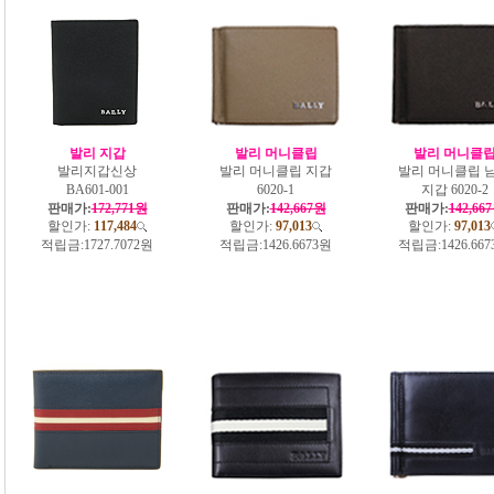
발리 지갑
발리 머니클립
발리 머니클
발리지갑신상
발리 머니클립 지갑
발리 머니클립 
BA601-001
6020-1
지갑 6020-2
판매가:
172,771원
판매가:
142,667원
판매가:
142,66
할인가:
117,484
할인가:
97,013
할인가:
97,013
적립금:
1727.7072원
적립금:
1426.6673원
적립금:
1426.66