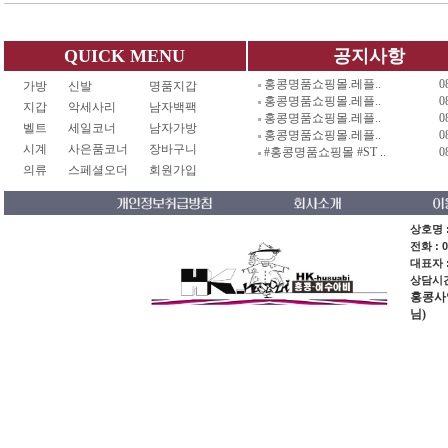
QUICK MENU
공지사항
홍콩명품쇼핑몰.레플..
0
가방
신발
명품지갑
홍콩명품쇼핑몰.레플..
0
지갑
악세사리
남자백팩
홍콩명품쇼핑몰.레플..
0
벨트
세일코너
남자가방
홍콩명품쇼핑몰.레플..
0
시계
사은품코너
장바구니
#홍콩명품쇼핑몰 #ST ..
0
의류
스페셜오더
회원가입
상호명 :
전화 : 0
대표자 
상담시간 
홍콩사업장
님)