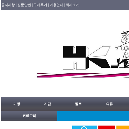
공지사항 |
질문답변 |
구매후기 |
이용안내 |
회사소개
가방
지갑
벨트
의류
카테고리