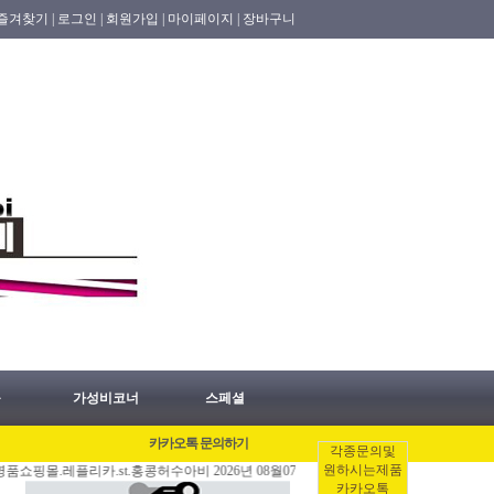
즐겨찾기 |
로그인 |
회원가입 |
마이페이지 |
장바구니
품
가성비코너
스페셜
카카오톡 문의하기
각종문의및
원하시는제품
레플리카.st.홍콩허수아비 2026년 08월07일 홍콩배송출발 안내 공지.
[08/06]
홍콩
카카오톡