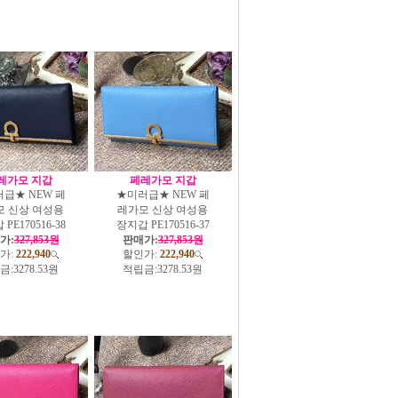
레가모 지갑
페레가모 지갑
급★ NEW 페
★미러급★ NEW 페
모 신상 여성용
레가모 신상 여성용
PE170516-38
장지갑 PE170516-37
가:
327,853원
판매가:
327,853원
가:
222,940
할인가:
222,940
금:
3278.53원
적립금:
3278.53원