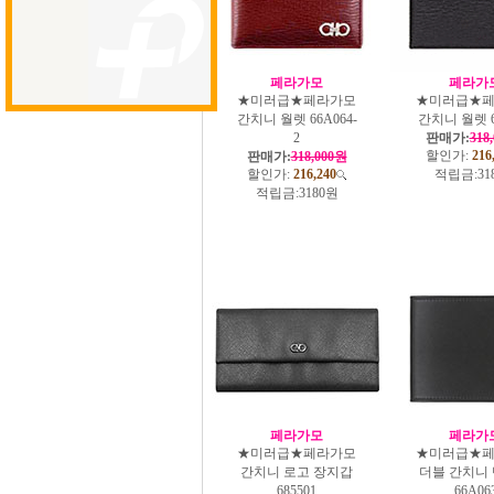
페라가모
페라가
★미러급★페라가모
★미러급★
간치니 월렛 66A064-
간치니 월렛 6
2
판매가:
318
할인가:
216
판매가:
318,000원
할인가:
216,240
적립금:
31
적립금:
3180원
페라가모
페라가
★미러급★페라가모
★미러급★
간치니 로고 장지갑
더블 간치니
685501
66A06