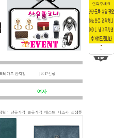
연락주세요
페레가모 반지갑
|
2017신상
여자
정렬 :
낮은가격
·
높은가격
·
베스트
·
제조사
·
신상품