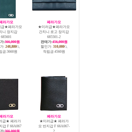
페라가모
페라가모
러급★페라가모
★미러급★페라가모
치니 장지갑
간치니 로고 장지갑
685601
685501-2
가:
366,000원
판매가:
456,000원
가:
248,880
할인가:
310,080
립금:
3660원
적립금:
4560원
페라가모
페라가모
러급★ 페라가
★미러급★ 페라가
갑 F 66A067
모 반지갑 F 66A067-
가:
366,000원
2