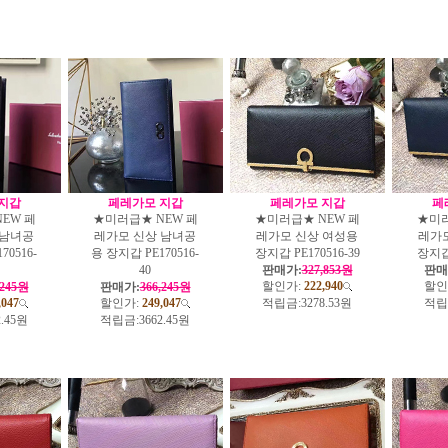
지갑
페레가모 지갑
페레가모 지갑
페
EW 페
★미러급★ NEW 페
★미러급★ NEW 페
★미러
 남녀공
레가모 신상 남녀공
레가모 신상 여성용
레가
70516-
용 장지갑 PE170516-
장지갑 PE170516-39
장지갑 
40
판매가:
327,853원
판매
할인가:
222,940
할인
,245원
판매가:
366,245원
,047
할인가:
249,047
적립금:
3278.53원
적립
2.45원
적립금:
3662.45원