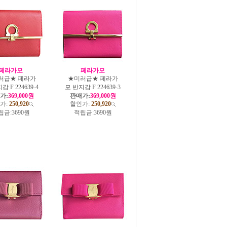
페라가모
페라가모
러급★ 페라가
★미러급★ 페라가
갑 F 224639-4
모 반지갑 F 224639-3
가:
369,000원
판매가:
369,000원
가:
250,920
할인가:
250,920
립금:
3690원
적립금:
3690원