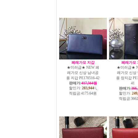
페레가모 지갑
페레가모 
★미러급★ NEW 페
★미러급★ N
레가모 신상 남녀공
레가모 신상
용 지갑 PE170516-42
용 장지갑 PE1
판매가:
417,564원
41
할인가:
283,944
판매가:
366
적립금:
4175.64원
할인가:
249
적립금:
366