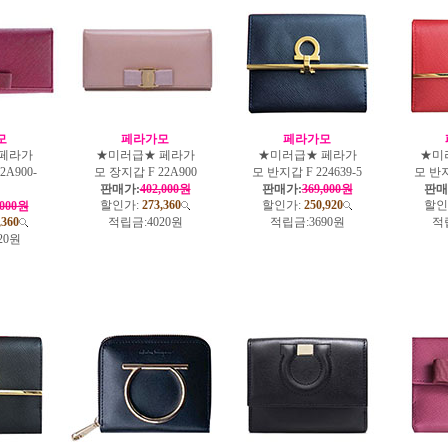
모
페라가모
페라가모
페라가
★미러급★ 페라가
★미러급★ 페라가
★미
2A900-
모 장지갑 F 22A900
모 반지갑 F 224639-5
모 반지
판매가:
402,000원
판매가:
369,000원
판매
할인가:
273,360
할인가:
250,920
할인
,000원
,360
적립금:
4020원
적립금:
3690원
적
20원