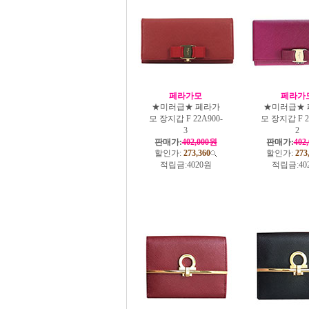
페라가모
페라가
★미러급★ 페라가
★미러급★ 
모 장지갑 F 22A900-
모 장지갑 F 2
3
2
판매가:
402,000원
판매가:
402
할인가:
273,360
할인가:
273
적립금:
4020원
적립금:
40