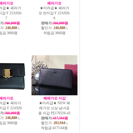
페라가모
페라가모
러급★ 페라가
★미러급★ 페라가
갑 F 22A926-
모 반지갑 F 22A926-
7
6
가:
366,000원
판매가:
366,000원
가:
248,880
할인가:
248,880
립금:
3660원
적립금:
3660원
페라가모
페레가모 지갑
러급★ 페라가
★미러급★ NEW 페
갑 F 22A926
레가모 신상 남녀공
가:
366,000원
용 지갑 PE170516-43
가:
248,880
판매가:
417,564원
립금:
3660원
할인가:
283,944
적립금:
4175.64원