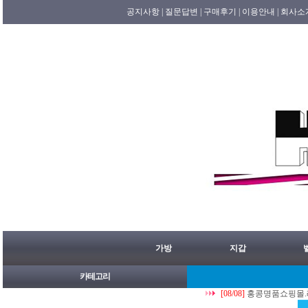
공지사항 |
질문답변 |
구매후기 |
이용안내 |
회사소
가방
지갑
카테고리
[08/08]
홍콩명품쇼핑몰.레플리카.st