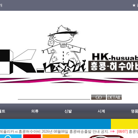
개
★ 
벨트
의류
신발
시계
명
.홍콩허수아비 2026년 08월08일 홍콩배송출발 안내 공지.
[08/07]
홍콩명품쇼핑몰.