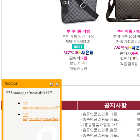
루이비통 가방
루이비통 가
루이비통 남성 메신
루이비통 남성 
저백 N40003-21
저백 N41213-2
판매가:
0원
판매가:
0원
할인가:
0
할인가:
0
적립금:
0원
적립금:
0원
Tocplus
QUICK MENU
공지사항
홍콩명품쇼핑몰.레플..
0
가방
신발
명품지갑
홍콩명품쇼핑몰.레플..
0
지갑
악세사리
남자백팩
#홍콩명품쇼핑몰 #ST ..
0
벨트
세일코너
남자가방
홍콩명품쇼핑몰 홍콩..
0
시계
사은품코너
장바구니
홍콩명품쇼핑몰.레플..
0