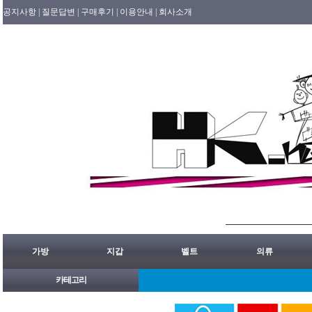
공지사항 |
질문답변 |
구매후기 |
이용안내 |
회사소개
가방
지갑
벨트
의류
카테고리