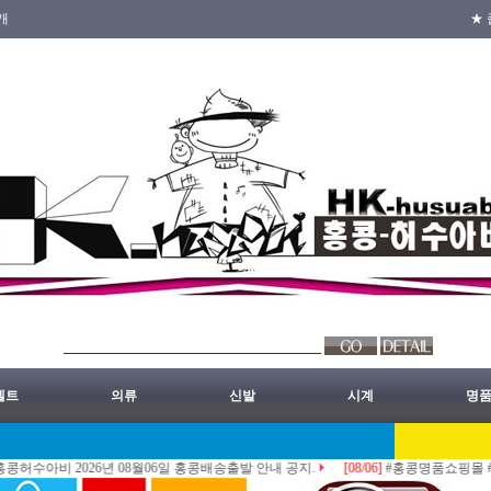
개
★ 
벨트
의류
신발
시계
명
2026년 08월06일 홍콩배송출발 안내 공지.
[08/06]
#홍콩명품쇼핑몰 #ST #레플