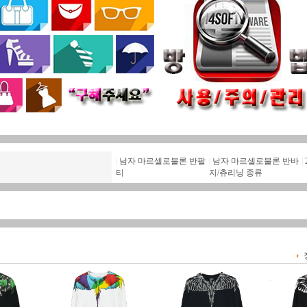
|
남자 마르셀로불론 반팔
|
남자 마르셀로불론 반바
|
티
지/츄리닝 종류