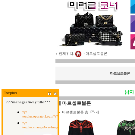
현재위치:
>
마르셀로불론
마르셀로불론
남자
Tocplus
마르셀로불론
마르셀로불론 총
175
개