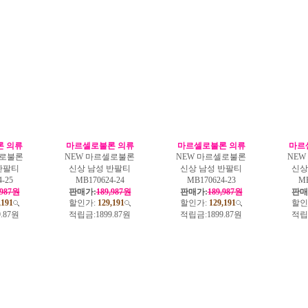
 의류
마르셀로불론 의류
마르셀로불론 의류
마르
셀로불론
NEW 마르셀로불론
NEW 마르셀로불론
NE
반팔티
신상 남성 반팔티
신상 남성 반팔티
신상
-25
MB170624-24
MB170624-23
MB
,987원
판매가:
189,987원
판매가:
189,987원
판매
,191
할인가:
129,191
할인가:
129,191
할인
9.87원
적립금:
1899.87원
적립금:
1899.87원
적립