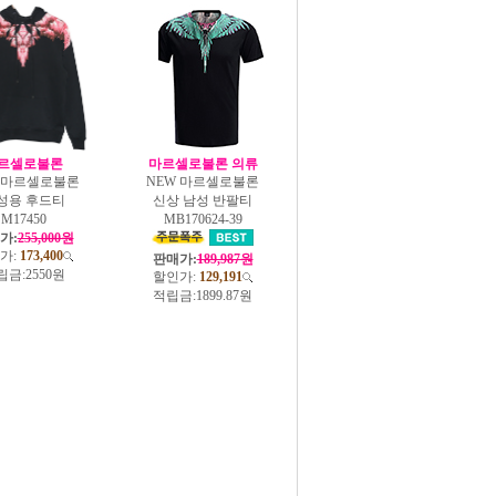
르셀로불론
마르셀로불론 의류
W 마르셀로불론
NEW 마르셀로불론
성용 후드티
신상 남성 반팔티
M17450
MB170624-39
가:
255,000원
가:
173,400
판매가:
189,987원
립금:
2550원
할인가:
129,191
적립금:
1899.87원