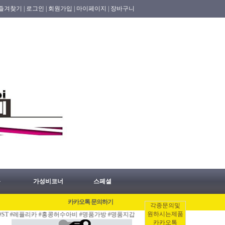
즐겨찾기 |
로그인 |
회원가입 |
마이페이지 |
장바구니
품
가성비코너
스페셜
카카오톡 문의하기
각종문의및
원하시는제품
리카 #홍콩허수아비 #명품가방 #명품지갑 #명품의류 #명품시계 #명품신발 업데이트 품
카카오톡