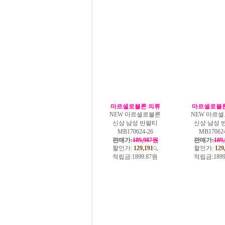
마르셀로불론 의류
마르셀로불론
NEW 마르셀로불론
NEW 마르
신상 남성 반팔티
신상 남성 
MB170624-26
MB170624
판매가:
189,987원
판매가:
189
할인가:
129,191
할인가:
129
적립금:
1899.87원
적립금:
189