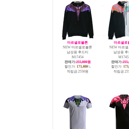
마르셀로불론
마르셀로
NEW 마르셀로불론
NEW 마르
남성용 후드티
남성용 후
M17454
M1745
판매가:
255,000원
판매가:
255
할인가:
173,400
할인가:
173
적립금:
2550원
적립금:
25