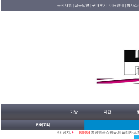
공지사항 |
질문답변 |
구매후기 |
이용안내 |
회사소
가방
지갑
카테고리
08월07일 홍콩배송출발 안내 공지.
[08/06]
홍콩명품쇼핑몰.레플리카.st.홍콩허수아비 