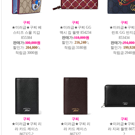
구찌
구찌
구찌
★미러급★구찌 베
★미러급★구찌 GG
★미러급★구찌
스티즈 스몰 지갑
맥시 집 월렛 854234
린트 GG 반지
‎855384
판매가:
318,000원
853434
할인가:
216,240
판매가:
300,000원
판매가:
294,00
할인가:
204,000
적립금:
3180원
할인가:
199,920
적립금:
3000원
적립금:
2940
구찌
구찌
구찌
★미러급★구찌 리
★미러급★구찌 리
★미러급★구찌
라 카드 케이스
라 카드 케이스
라 지퍼 월렛 8673
‎867327-2
‎867327
2