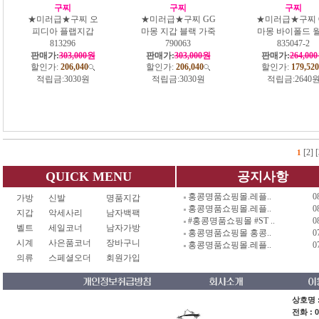
구찌
구찌
구찌
★미러급★구찌 오
★미러급★구찌 GG
★미러급★구찌 
피디아 플랩지갑
마몽 지갑 블랙 가죽
마몽 바이폴드 
813296
790063
835047-2
판매가:
303,000원
판매가:
303,000원
판매가:
264,00
할인가:
206,040
할인가:
206,040
할인가:
179,520
적립금:
3030원
적립금:
3030원
적립금:
2640
[2]
[
1
QUICK MENU
공지사항
홍콩명품쇼핑몰.레플..
0
가방
신발
명품지갑
홍콩명품쇼핑몰.레플..
0
지갑
악세사리
남자백팩
#홍콩명품쇼핑몰 #ST ..
0
벨트
세일코너
남자가방
홍콩명품쇼핑몰 홍콩..
0
시계
사은품코너
장바구니
홍콩명품쇼핑몰.레플..
0
의류
스페셜오더
회원가입
상호명 :
전화 : 0