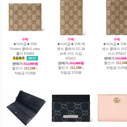
구찌
구찌
구찌
★미러급★구찌
★미러급★구찌 에
★미러급★구찌
Essence 클래식 coins
센스 클래식 GG 패
센스 클래식 카드
홀더 876404
브릭 카드 지갑
이스 876432
876421
판매가:
312,00
할인가:
212,160
판매가:
312,000원
판매가:
312,000원
할인가:
212,160
적립금:
3120
할인가:
212,160
적립금:
3120원
적립금:
3120원