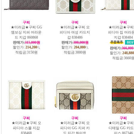
구찌
구찌
구찌
★미러급★구찌 GG
★미러급★구찌 오
★미러급★구찌
엠보싱 지퍼 어라운
피디아 여성 카드지
피디아 집 어라
드 지갑 860868
갑 838486
지갑 838484
판매가:
315,000원
판매가:
300,000원
할인가:
214,200
할인가:
204,000
판매가:
366,00
적립금:
3150원
적립금:
3000원
할인가:
248,880
적립금:
3660
구찌
구찌
구찌
★미러급★구찌 오
★미러급★구찌 오
★미러급★구찌
피디아 스몰 지갑
피디아 GG 지퍼 카
디테일 GG 카드
838468
드 지갑 화이트
이스 867346