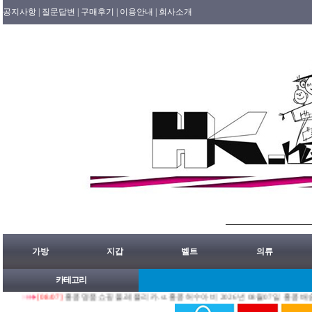
공지사항 |
질문답변 |
구매후기 |
이용안내 |
회사소개
가방
지갑
벨트
의류
카테고리
[08/07]
홍콩명품쇼핑몰.레플리카.st.홍콩허수아비 2026년 08월07일 홍콩배송출발 안