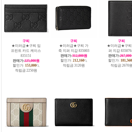
구찌
구찌
구찌
★미러급★구찌 임
★미러급★구찌 가
★미러급★구찌
프린트 카드 케이스
죽 지퍼 지갑 835003
퍼 지갑 835076
‎835151
판매가:
312,000원
판매가:
267,00
할인가:
212,160
할인가:
181,560
판매가:
225,000원
할인가:
153,000
적립금:
3120원
적립금:
2670
적립금:
2250원