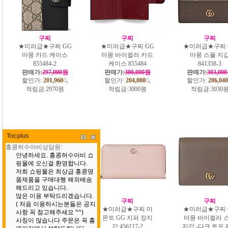
구찌
구찌
구찌
★미러급★구찌 GG
★미러급★구찌 GG
★미러급★구찌 
마몽 카드 케이스
마몽 바이컬러 카드
마몽 스몰 지
855484-2
케이스 855484
841358-3
판매가:
297,000원
판매가:
300,000원
판매가:
303,00
할인가:
201,960
할인가:
204,000
할인가:
206,040
적립금:
2970원
적립금:
3000원
적립금:
3030
Tocplus
구찌
구찌
구찌
★미러급★구찌 GG
★미러급★구찌 마
★미러급★구찌 
마몽 가죽 장지갑
몬트 GG 지퍼 장지
마몽 바이컬러 
456116-2
갑 456117-2
지갑 -다크 토프