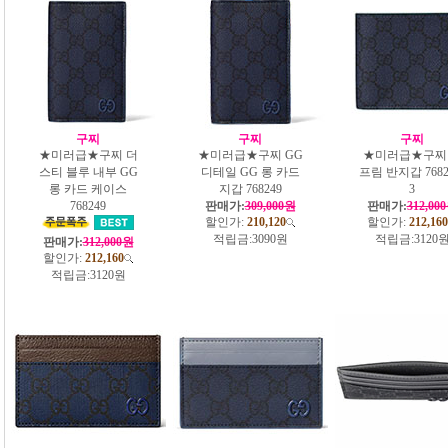
구찌
구찌
구찌
★미러급★구찌 더
★미러급★구찌 GG
★미러급★구찌
스티 블루 내부 GG
디테일 GG 롱 카드
프림 반지갑 7682
롱 카드 케이스
지갑 768249
3
768249
판매가:
309,000원
판매가:
312,00
할인가:
210,120
할인가:
212,160
적립금:
3090원
적립금:
3120
판매가:
312,000원
할인가:
212,160
적립금:
3120원