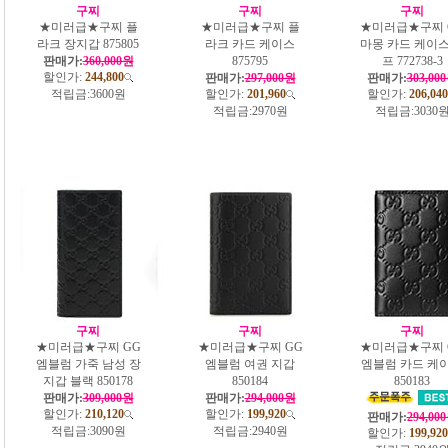
구찌
구찌
구찌
★미러급★구찌 플
★미러급★구찌 플
★미러급★구찌 
라크 장지갑 875805
라크 카드 케이스
마몽 카드 케이스
판매가:
360,000원
875795
프 772738-3
할인가:
244,800
판매가:
297,000원
판매가:
303,00
적립금:
3600원
할인가:
201,960
할인가:
206,040
적립금:
2970원
적립금:
3030
구찌
구찌
구찌
★미러급★구찌 GG
★미러급★구찌 GG
★미러급★구찌 
엠블럼 가죽 남성 장
엠블럼 여권 지갑
엠블럼 카드 케
지갑 블랙 850178
850184
850183
판매가:
309,000원
판매가:
294,000원
할인가:
210,120
할인가:
199,920
판매가:
294,00
적립금:
3090원
적립금:
2940원
할인가:
199,920