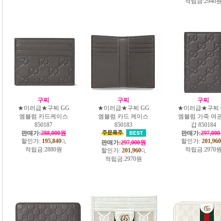
적립금:
2940
구찌
구찌
구찌
★미러급★구찌 GG
★미러급★구찌 GG
★미러급★구찌 
엠블럼 카드케이스
엠블럼 카드 케이스
엠블럼 가죽 여
850187
850183
갑 850184
판매가:
288,000원
판매가:
297,00
할인가:
195,840
할인가:
201,960
판매가:
297,000원
적립금:
2880원
적립금:
2970
할인가:
201,960
적립금:
2970원