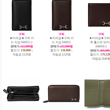
구찌
구찌
구찌
★미러급★구찌 카
★미러급★구찌 카
★미러급★구찌
드 지갑 846951-2
드 지갑 846951
죽 홀스빗 반지
판매가:
222,000원
판매가:
222,000원
846950-2
할인가:
150,960
할인가:
150,960
판매가:
264,00
적립금:
2220원
적립금:
2220원
할인가:
179,520
적립금:
2640