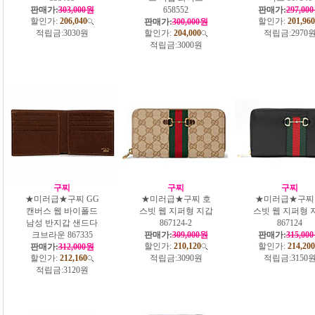
판매가:
303,000원
658552
판매가:
297,00
할인가:
206,040
할인가:
201,960
판매가:
300,000원
적립금:
3030원
할인가:
204,000
적립금:
2970
적립금:
3000원
구찌
구찌
구찌
★미러급★구찌 GG
★미러급★구찌 호
★미러급★구찌
캔버스 웹 바이폴드
스빗 웹 지퍼형 지갑
스빗 웹 지퍼형 
남성 반지갑 샌드다
867124-2
867124
크브라운 867335
판매가:
309,000원
판매가:
315,00
할인가:
210,120
할인가:
214,200
판매가:
312,000원
할인가:
212,160
적립금:
3090원
적립금:
3150
적립금:
3120원