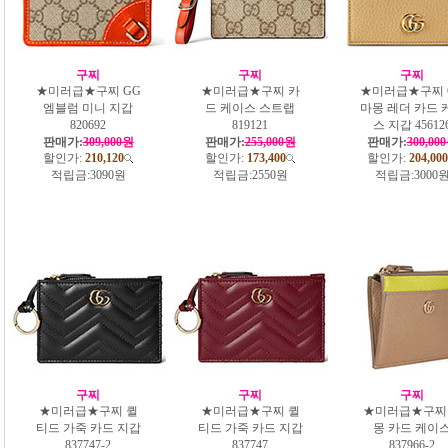
구찌
구찌
구찌
★미러급★구찌 GG
★미러급★구찌 카
★미러급★구찌 
엠블럼 미니 지갑
드 케이스 스트랩
마몽 레더 카드 
‎820692
819121
스 지갑 45612
판매가:
309,000원
판매가:
255,000원
판매가:
300,00
할인가:
210,120
할인가:
173,400
할인가:
204,000
적립금:
3090원
적립금:
2550원
적립금:
3000
구찌
구찌
구찌
★미러급★구찌 퀼
★미러급★구찌 퀼
★미러급★구찌
티드 가죽 카드 지갑
티드 가죽 카드 지갑
몽 카드 케이
837747-2
837747
837966-2