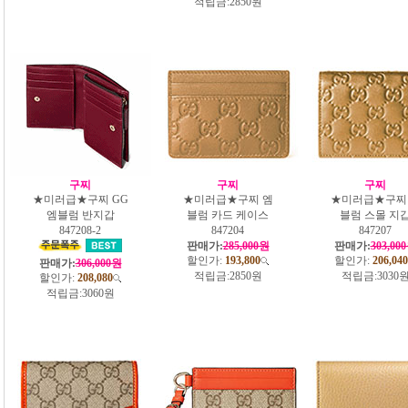
적립금:
2850원
구찌
구찌
구찌
★미러급★구찌 GG
★미러급★구찌 엠
★미러급★구찌
엠블럼 반지갑
블럼 카드 케이스
블럼 스몰 지
847208-2
847204
847207
판매가:
285,000원
판매가:
303,00
할인가:
193,800
할인가:
206,040
판매가:
306,000원
적립금:
2850원
적립금:
3030
할인가:
208,080
적립금:
3060원