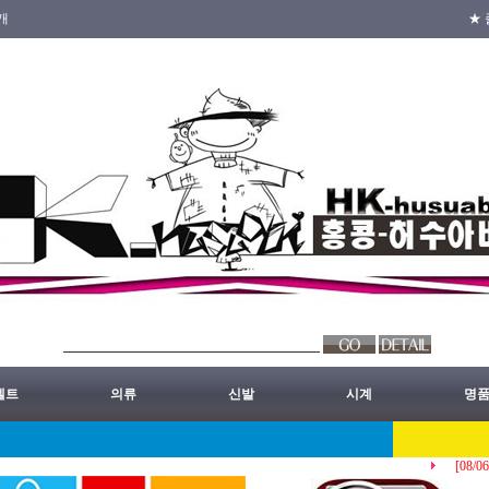
개
★ 
벨트
의류
신발
시계
명
[08/06]
홍