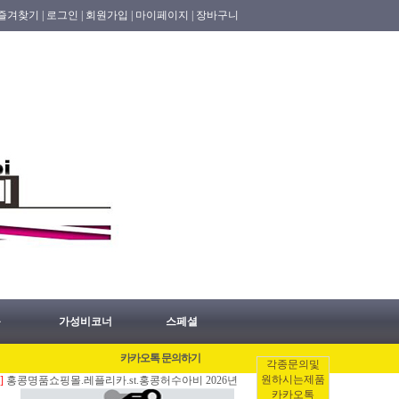
즐겨찾기 |
로그인 |
회원가입 |
마이페이지 |
장바구니
품
가성비코너
스페셜
카카오톡 문의하기
각종문의및
원하시는제품
콩명품쇼핑몰.레플리카.st.홍콩허수아비 2026년 08월06일 홍콩배송출발 안내 공지.
카카오톡