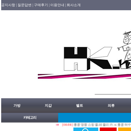
공지사항 |
질문답변 |
구매후기 |
이용안내 |
회사소개
가방
지갑
벨트
의류
카테고리
[08/08]
홍콩명품쇼핑몰.레플리카.st.홍콩허수아비 2026