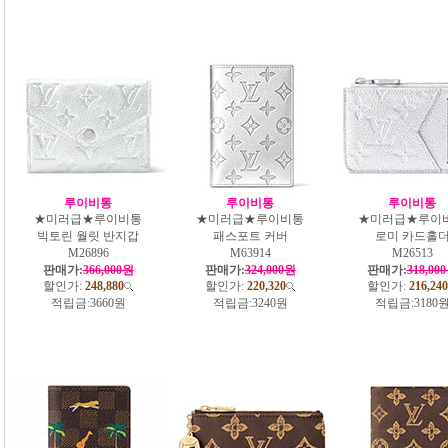
루이비통
루이비통
루이비통
★미러급★루이비통
★미러급★루이비통
★미러급★루이
빅토린 월릿 반지갑
패스포트 커버
로미 카드홀
M26896
M63914
M26513
판매가:
366,000원
판매가:
324,000원
판매가:
318,00
할인가:
248,880
할인가:
220,320
할인가:
216,240
적립금:
3660원
적립금:
3240원
적립금:
3180