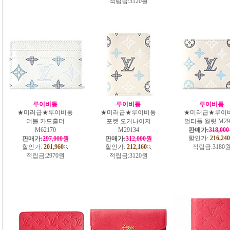
적립금:
3120원
루이비통
루이비통
루이비통
★미러급★루이비통
★미러급★루이비통
★미러급★루이
더블 카드홀더
포켓 오거나이저
멀티플 월릿 M29
M62170
M29134
판매가:
318,00
할인가:
216,240
판매가:
297,000원
판매가:
312,000원
할인가:
201,960
할인가:
212,160
적립금:
3180
적립금:
2970원
적립금:
3120원