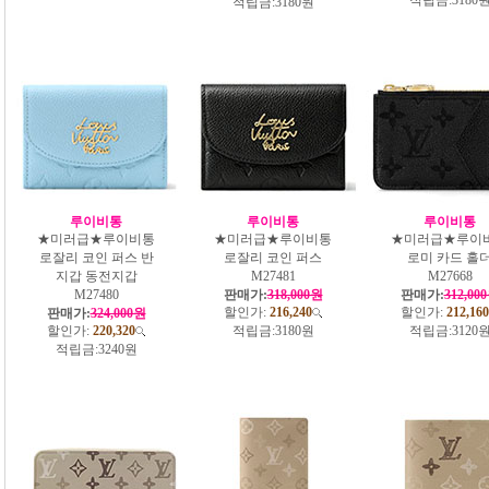
적립금:
3180원
루이비통
루이비통
루이비통
★미러급★루이비통
★미러급★루이비통
★미러급★루이
로잘리 코인 퍼스 반
로잘리 코인 퍼스
로미 카드 홀
지갑 동전지갑
M27481
M27668
M27480
판매가:
318,000원
판매가:
312,00
할인가:
216,240
할인가:
212,160
판매가:
324,000원
할인가:
220,320
적립금:
3180원
적립금:
3120
적립금:
3240원