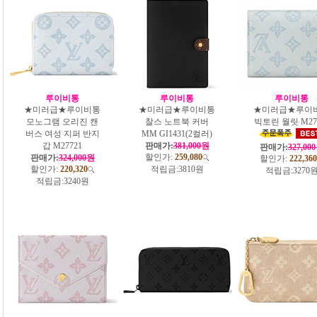
루이비통
루이비통
루이비통
★미러급★루이비통
★미러급★루이비통
★미러급★루이
모노그램 오리진 캔
찰스 노트북 커버
빅토린 월릿 M27
버스 여성 지퍼 반지
MM GI1431(2컬러)
갑 M27721
판매가:
381,000원
판매가:
327,00
할인가:
259,080
판매가:
324,000원
할인가:
222,360
할인가:
220,320
적립금:
3810원
적립금:
3270
적립금:
3240원