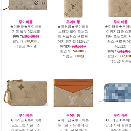
루이비통
루이비통
루이비통
★미러급★루이비통
★미러급★루이비통
★미러급★루이
지피 월릿 M29238
브라짜 월릿 모노그
여권지갑 패스
판매가:
366,000원
램 서플러스 샌드 베
커버 모노그램 
할인가:
248,880
이지 장지갑 M29257
러스 샌드 베이
적립금:
3660원
판매가:
360,000원
M29237
할인가:
244,800
판매가:
312,00
적립금:
3600원
할인가:
212,160
적립금:
3120
루이비통
루이비통
루이비통
★미러급★루이비통
★미러급★루이비통
★미러급★루이
모노그램 서플러스
트리플 카드 홀더 샌
남성 지피 월렛 
키 파우치 지퍼 카드
드 베이지 M29266
즌탈 M28615