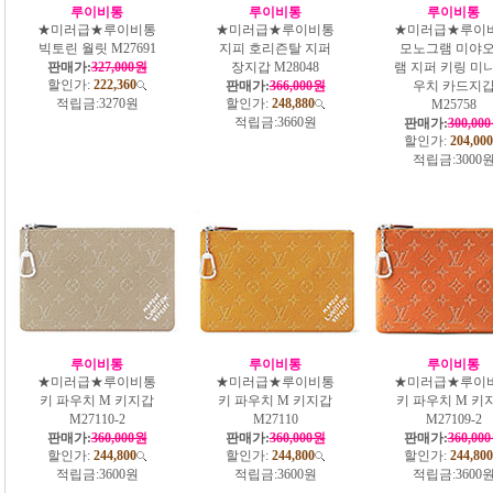
루이비통
루이비통
루이비통
★미러급★루이비통
★미러급★루이비통
★미러급★루이
빅토린 월릿 M27691
지피 호리즌탈 지퍼
모노그램 미야
판매가:
327,000원
장지갑 M28048
램 지퍼 키링 미니
할인가:
222,360
판매가:
366,000원
우치 카드지
적립금:
3270원
할인가:
248,880
M25758
적립금:
3660원
판매가:
300,00
할인가:
204,000
적립금:
3000
루이비통
루이비통
루이비통
★미러급★루이비통
★미러급★루이비통
★미러급★루이
키 파우치 M 키지갑
키 파우치 M 키지갑
키 파우치 M 키
M27110-2
M27110
M27109-2
판매가:
360,000원
판매가:
360,000원
판매가:
360,00
할인가:
244,800
할인가:
244,800
할인가:
244,800
적립금:
3600원
적립금:
3600원
적립금:
3600