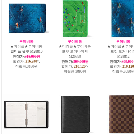
루이비통
루이비통
루이비통
★미러급★루이비통
★미러급★루이비통
★미러급★루이
멀티플 월릿 M28810
포켓 오거나이저
포켓 오거나이
판매가:
318,000원
M26799
M28812
할인가:
216,240
판매가:
309,000원
판매가:
309,00
적립금:
3180원
할인가:
210,120
할인가:
210,120
적립금:
3090원
적립금:
3090