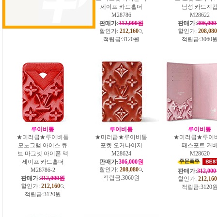
판매가:
306,000원
세이프 카드홀더
남성 카드지
할인가:
208,080
M28786
M28622
적립금:
3060원
판매가:
312,000원
판매가:
306,00
할인가:
212,160
할인가:
208,080
적립금:
3120원
적립금:
3060
루이비통
루이비통
루이비통
★미러급★루이비통
★미러급★루이비통
★미러급★루이
모노그램 아이스 큐
포켓 오거나이저
패스포트 커
브 마그넷 아이폰 맥
M28624
M28620
세이프 카드홀더
판매가:
306,000원
할인가:
208,080
M28786-2
판매가:
312,00
적립금:
3060원
판매가:
312,000원
할인가:
212,160
할인가:
212,160
적립금:
3120
적립금:
3120원