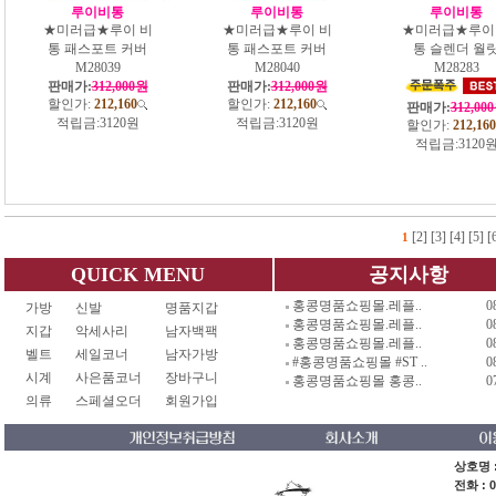
루이비통
루이비통
루이비통
★미러급★루이 비
★미러급★루이 비
★미러급★루이
통 패스포트 커버
통 패스포트 커버
통 슬렌더 월
M28039
M28040
M28283
판매가:
312,000원
판매가:
312,000원
할인가:
212,160
할인가:
212,160
판매가:
312,00
적립금:
3120원
적립금:
3120원
할인가:
212,160
적립금:
3120
[2]
[3]
[4]
[5]
[
1
QUICK MENU
공지사항
홍콩명품쇼핑몰.레플..
0
가방
신발
명품지갑
홍콩명품쇼핑몰.레플..
0
지갑
악세사리
남자백팩
홍콩명품쇼핑몰.레플..
0
벨트
세일코너
남자가방
#홍콩명품쇼핑몰 #ST ..
0
시계
사은품코너
장바구니
홍콩명품쇼핑몰 홍콩..
0
의류
스페셜오더
회원가입
상호명 :
전화 : 0