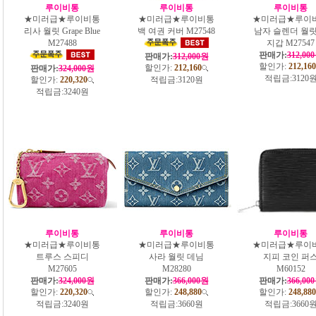
루이비통
루이비통
루이비통
★미러급★루이비통
★미러급★루이비통
★미러급★루이
리사 월릿 Grape Blue
백 여권 커버 M27548
남자 슬렌더 월릿
M27488
지갑 M27547
판매가:
312,00
판매가:
312,000원
할인가:
212,160
할인가:
212,160
판매가:
324,000원
적립금:
3120
할인가:
220,320
적립금:
3120원
적립금:
3240원
루이비통
루이비통
루이비통
★미러급★루이비통
★미러급★루이비통
★미러급★루이
트루스 스피디
사라 월릿 데님
지피 코인 퍼
M27605
M28280
M60152
판매가:
324,000원
판매가:
366,000원
판매가:
366,00
할인가:
220,320
할인가:
248,880
할인가:
248,880
적립금:
3240원
적립금:
3660원
적립금:
3660