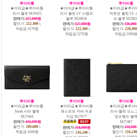
루이비통
루이비통
루이비통
★미러급★루이비통
★미러급★루이비통
★미러급★루이
리사 월릿 M29455
리사 월릿 LV 스탬프
빅토린 월릿 LV 
판매가:
327,000원
블루 M29028
프 블루 M2902
할인가:
222,360
판매가:
327,000원
판매가:
336,00
적립금:
3270원
할인가:
222,360
할인가:
228,480
적립금:
3270원
적립금:
3360
루이비통
루이비통
루이비통
★미러급★루이비통
★미러급★루이비통
★미러급★루이
Sarah 사라 월렛
패스포트 커버 여권
리사 월릿 모노
M27664
지갑 M27677
앙프렝뜨 블
판매가:
426,000원
M27487
할인가:
289,680
판매가:
318,00
판매가:
318,000원
적립금:
4260원
할인가:
216,240
할인가:
216,240
적립금:
3180