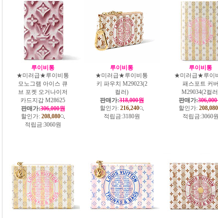
루이비통
루이비통
루이비통
★미러급★루이비통
★미러급★루이비통
★미러급★루이
모노그램 아이스 큐
키 파우치 M29023(2
패스포트 커
브 포켓 오거나이저
컬러)
M29034(2컬러
카드지갑 M28625
판매가:
318,000원
판매가:
306,00
할인가:
216,240
할인가:
208,080
판매가:
306,000원
할인가:
208,080
적립금:
3180원
적립금:
3060
적립금:
3060원