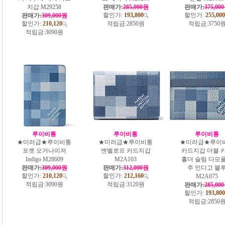
지갑 M29258
판매가:
285,000원
판매가:
375,00
할인가:
193,800
할인가:
255,000
판매가:
309,000원
할인가:
210,120
적립금:
2850원
적립금:
3750
적립금:
3090원
루이비통
루이비통
루이비통
★미러급★루이비통
★미러급★루이비통
★미러급★루이
포켓 오거나이저
엔벨로프 카드지갑
카드지갑 더블 
Indigo M28609
M2A103
홀더 슬림 다모
판매가:
309,000원
판매가:
312,000원
주 인디고 블
할인가:
210,120
할인가:
212,160
M2A075
적립금:
3090원
적립금:
3120원
판매가:
285,00
할인가:
193,800
적립금:
2850