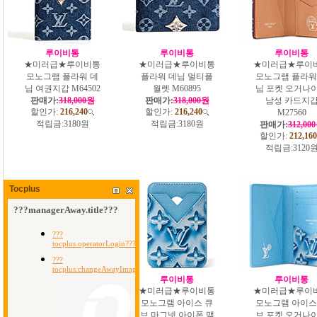
루이비통
루이비통
루이비통
★미러급★루이비통
★미러급★루이비통
★미러급★루이
모노그램 플라워 데
플라워 데님 멀티플
모노그램 플라워
님 여권지갑 M64502
월렛 M60895
님 포켓 오거나
판매가:
318,000원
판매가:
318,000원
남성 카드지
할인가:
216,240
할인가:
216,240
M27560
적립금:
3180원
적립금:
3180원
판매가:
312,00
할인가:
212,160
적립금:
3120
Tocplus
루이비통
루이비통
루이비통
★미러급★루이비통
★미러급★루이비통
★미러급★루이
카드지갑 포셰트 클
모노그램 아이스 큐
모노그램 아이스
레 XS M28665-3
브 마그넷 아이폰 맥
브 포켓 오거나