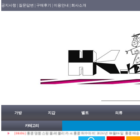
공지사항 |
질문답변 |
구매후기 |
이용안내 |
회사소개
가방
지갑
벨트
의류
카테고리
[08/06]
홍콩명품쇼핑몰.레플리카.st.홍콩허수아비 2026년 08월06일 홍콩배송출발 안내