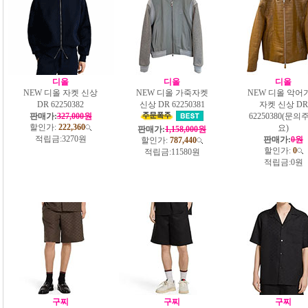
디올
디올
디올
NEW 디올 자켓 신상
NEW 디올 가죽자켓
NEW 디올 악어
DR 62250382
신상 DR 62250381
자켓 신상 DR
판매가:
327,000원
62250380(문의
할인가:
222,360
요)
판매가:
1,158,000원
적립금:
3270원
판매가:
0원
할인가:
787,440
할인가:
0
적립금:
11580원
적립금:
0원
구찌
구찌
구찌