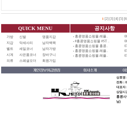
[2]
[3]
[4]
[5]
[6
1
QUICK MENU
공지사항
홍콩명품쇼핑몰.레플..
0
가방
신발
명품지갑
#홍콩명품쇼핑몰 #ST ..
0
지갑
악세사리
남자백팩
홍콩명품쇼핑몰 홍콩..
0
벨트
세일코너
남자가방
홍콩명품쇼핑몰.레플..
0
시계
사은품코너
장바구니
홍콩명품쇼핑몰.레플..
0
의류
스페셜오더
회원가입
상호명 :
전화 : 0
대표자 
상담시간 
홍콩사업장
님)