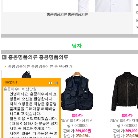
|
|
홍콩명품의류 홍콩명품의류
|
|
2
남자
홍콩명품의류 홍콩명품의류
홍콩명품의류 홍콩명품의류 총
44549
개
Tocplus
발렌시아가
프라다
프라다
NEW 발렌시아가 상
NEW 프라다 상의 신
NEW 프라다 자켓
하의 신상 B
상 P 6638885
상 P 6638884
55528330
판매가:
369,000원
판매가:
369,00
할인가:
250,920
할인가:
250,920
판매가:
840,000원