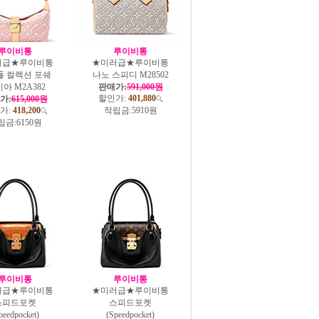
루이비통
루이비통
러급★루이비통
★미러급★루이비통
폴 컬렉션 포쉐
나노 스피디 M28502
미아 M2A382
판매가:
591,000원
할인가:
401,880
가:
615,000원
가:
418,200
적립금:
5910원
립금:
6150원
루이비통
루이비통
러급★루이비통
★미러급★루이비통
스피드포켓
스피드포켓
peedpocket)
(Speedpocket)