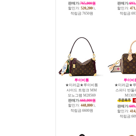
판매가:
765,000원
판매가:
693
할인가:
520,200
할인가:
471
적립금:
7650원
적립금:
69
루이비통
루이비
★미러급★루이비통
★미러급★
사이드 트렁크 MM
스피디 반둘리
모노그램 M28569
M1303
판매가:
660,000원
할인가:
448,800
판매가:
609
적립금:
6600원
할인가:
414
적립금:
60