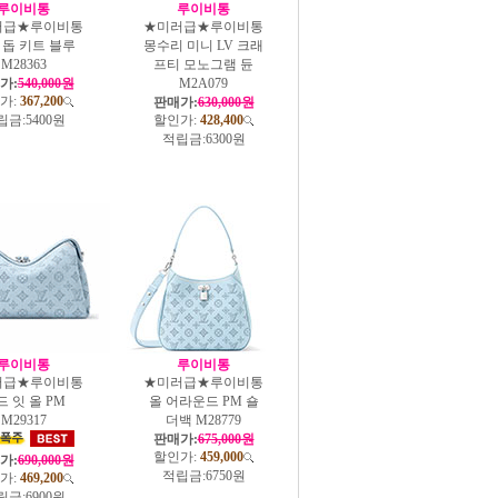
루이비통
루이비통
러급★루이비통
★미러급★루이비통
 돕 키트 블루
몽수리 미니 LV 크래
M28363
프티 모노그램 듄
가:
540,000원
M2A079
가:
367,200
판매가:
630,000원
립금:
5400원
할인가:
428,400
적립금:
6300원
루이비통
루이비통
러급★루이비통
★미러급★루이비통
드 잇 올 PM
올 어라운드 PM 숄
M29317
더백 M28779
판매가:
675,000원
할인가:
459,000
가:
690,000원
적립금:
6750원
가:
469,200
립금:
6900원