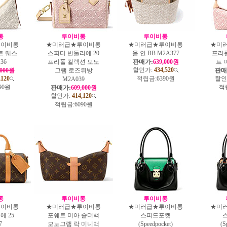
통
루이비통
루이비통
루이비통
★미러급★루이비통
★미러급★루이비통
★미
트 웨스
스피디 반둘리에 20
올 인 BB M2A377
프리
36
프리폴 컬렉션 모노
판매가:
639,000원
트 
할인가:
434,520
,000원
그램 로즈뤼방
판매
,120
적립금:
6390원
할인
M2A039
90원
적
판매가:
609,000원
할인가:
414,120
적립금:
6090원
통
루이비통
루이비통
루이비통
★미러급★루이비통
★미러급★루이비통
★미
에 25
포쉐트 미아 숄더백
스피드포켓
7
모노그램 락 미니백
(Speedpocket)
(S