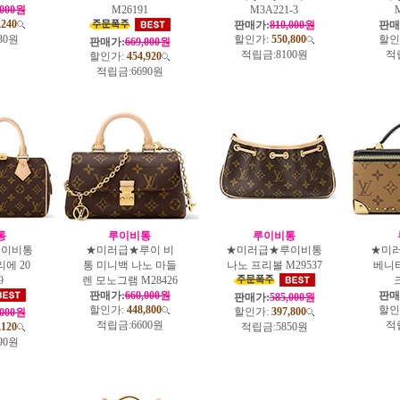
,000원
M26191
M3A221-3
,240
판매가:
810,000원
판매
30원
할인가:
550,800
할인
판매가:
669,000원
적립금:
8100원
적
할인가:
454,920
적립금:
6690원
통
루이비통
루이비통
루이비통
★미러급★루이 비
★미러급★루이비통
★미
에 20
통 미니백 나노 마들
나노 프리볼 M29537
베니
9
렌 모노그램 M28426
크
판매가:
660,000원
판매
판매가:
585,000원
할인가:
448,800
할인
할인가:
397,800
,000원
적립금:
6600원
적
,120
적립금:
5850원
90원