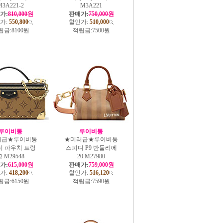
M3A221-2
M3A221
가:
810,000원
판매가:
750,000원
가:
550,800
할인가:
510,000
립금:
8100원
적립금:
7500원
루이비통
루이비통
러급★루이비통
★미러급★루이비통
티 파우치 트렁
스피디 P9 반둘리에
 M29548
20 M27980
가:
615,000원
판매가:
759,000원
가:
418,200
할인가:
516,120
립금:
6150원
적립금:
7590원