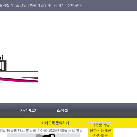
즐겨찾기 |
로그인 |
회원가입 |
마이페이지 |
장바구니
품
가성비코너
스페셜
카카오톡 문의하기
각종문의및
원하시는제품
카.st.홍콩허수아비 2026년 08월07일 홍콩배송출발 안내 공지.
[08/06]
홍콩명품쇼
카카오톡