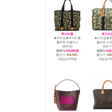
루이비통
루이비
★미러급★루이비통
★미러급★
플라쥬 트렐리스
플라쥬 스피
M95783
M9577
판매가:
639,000원
판매가:
630
할인가:
434,520
할인가:
428
적립금:
6390원
적립금:
63