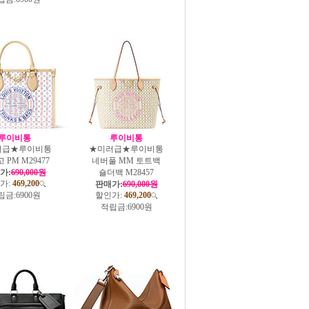
루이비통
루이비통
러급★루이비통
★미러급★루이비통
 PM M29477
네버풀 MM 토트백
가:
690,000원
숄더백 M28457
가:
469,200
판매가:
690,000원
립금:
6900원
할인가:
469,200
적립금:
6900원