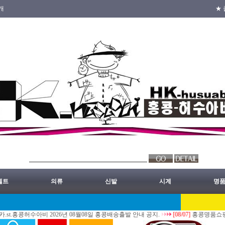
개
★ 
벨트
의류
신발
시계
명
허수아비 2026년 08월08일 홍콩배송출발 안내 공지.
[08/07]
홍콩명품쇼핑몰.레플리