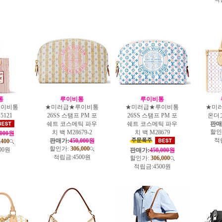
통
루이비통
루이비통
루이비통
★미러급★루이비통
★미러급★루이비통
★미
5121
26SS 스탬프 PM 포
26SS 스탬프 PM 포
온더고
쉐트 코스메틱 파우
쉐트 코스메틱 파우
판매
할인
치 백 M28679-2
치 백 M28679
,000원
적
판매가:
450,000원
,400
할인가:
306,000
00원
판매가:
450,000원
적립금:
4500원
할인가:
306,000
적립금:
4500원