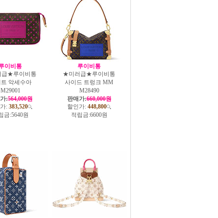
루이비통
루이비통
러급★루이비통
★미러급★루이비통
트 악세수아
사이드 트렁크 MM
M29001
M28490
가:
564,000원
판매가:
660,000원
가:
383,520
할인가:
448,800
립금:
5640원
적립금:
6600원