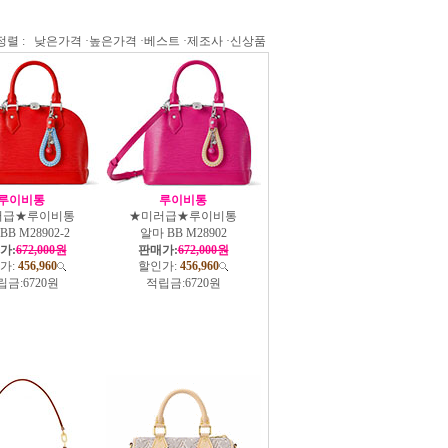
정렬 :
낮은가격
·
높은가격
·
베스트
·
제조사
·
신상품
루이비통
루이비통
러급★루이비통
★미러급★루이비통
BB M28902-2
알마 BB M28902
가:
672,000원
판매가:
672,000원
가:
456,960
할인가:
456,960
립금:
6720원
적립금:
6720원