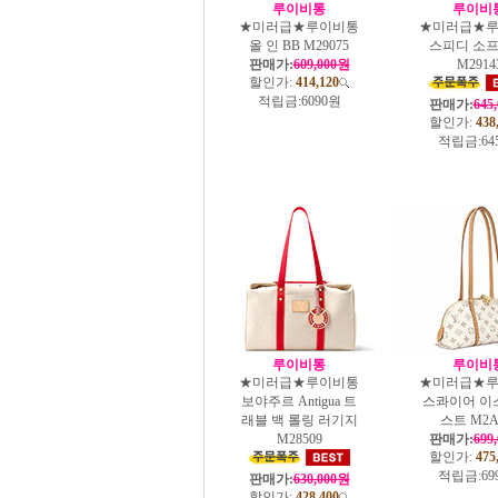
루이비통
루이비
★미러급★루이비통
★미러급★
올 인 BB M29075
스피디 소프
판매가:
609,000원
M2914
할인가:
414,120
적립금:
6090원
판매가:
645
할인가:
438
적립금:
64
루이비통
루이비
★미러급★루이비통
★미러급★
보야주르 Antigua 트
스콰이어 이
래블 백 롤링 러기지
스트 M2A
M28509
판매가:
699
할인가:
475
적립금:
69
판매가:
630,000원
할인가:
428,400