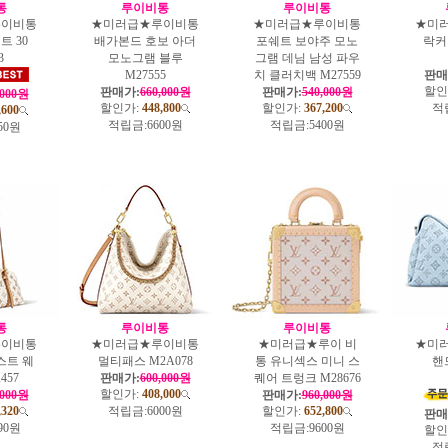
통
루이비통
루이비통
루이비통
★미러급★루이비통
★미러급★루이비통
★미
트 30
배가본드 호보 아더
포쉐트 보야주 모노
락커
3
모노그램 블루
그램 데님 남성 파우
M27555
치 클러치백 M27559
판매
할인
판매가:
660,000원
판매가:
540,000원
,000원
할인가:
448,800
할인가:
367,200
적
,600
적립금:
6600원
적립금:
5400원
50원
통
루이비통
루이비통
루이비통
★미러급★루이비통
★미러급★루이 비
★미
스트 웨
멀티패스 M2A078
통 유니섹스 미니 스
핸
457
판매가:
600,000원
퀘어 트렁크 M28676
할인가:
408,000
,000원
판매가:
960,000원
,320
적립금:
6000원
할인가:
652,800
판매
90원
적립금:
9600원
할인
적