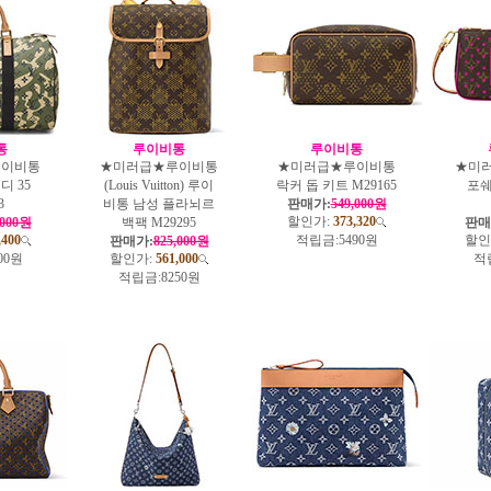
통
루이비통
루이비통
루이비통
★미러급★루이비통
★미러급★루이비통
★미
디 35
(Louis Vuitton) 루이
락커 돕 키트 M29165
포쉐
3
비통 남성 플라뇌르
판매가:
549,000원
할인가:
373,320
,000원
백팩 M29295
판매
,400
적립금:
5490원
할인
판매가:
825,000원
00원
할인가:
561,000
적
적립금:
8250원