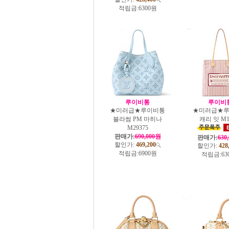
적립금:
6300원
루이비통
루이비
★미러급★루이비통
★미러급★
블라썸 PM 마히나
캐리 잇 M1
M29375
판매가:
690,000원
판매가:
630
할인가:
469,200
할인가:
428
적립금:
6900원
적립금:
63