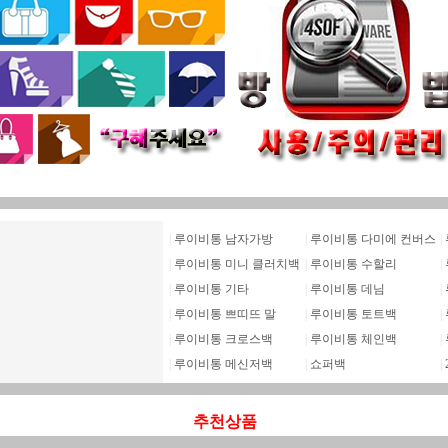
|
루이비통 남자가방
|
루이비통 다미에 컨버스
|
|
루이비통 미니 클러치백
|
루이비통 수할리
|
|
루이비통 기타
|
루이비통 데님
|
|
루이비통 쁘띠뜨 말
|
루이비통 토트백
|
|
루이비통 크로스백
|
루이비통 체인백
|
|
루이비통 메신저백
|
쇼퍼백
|
추천상품