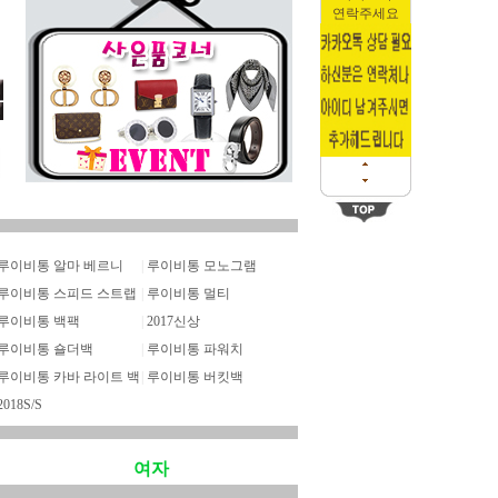
연락주세요
루이비통 알마 베르니
|
루이비통 모노그램
루이비통 스피드 스트랩
|
루이비통 멀티
루이비통 백팩
|
2017신상
루이비통 숄더백
|
루이비통 파워치
루이비통 카바 라이트 백
|
루이비통 버킷백
2018S/S
여자