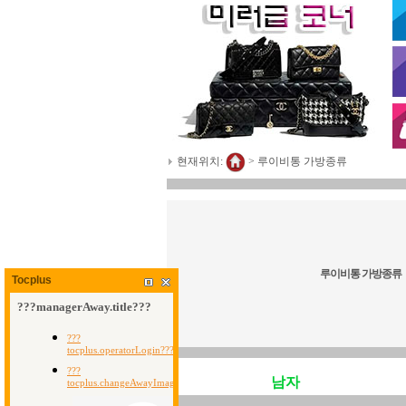
현재위치:
>
루이비통 가방종류
루이비통 가방종류
Tocplus
남자