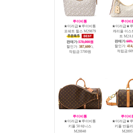
루이비통
루이비
★미러급★루이비통
★미러급★
포쉐트 힐스 M29879
캐리올 이스
트 M2A1
판매가:
609
판매가:
570,000원
할인가:
414
할인가:
387,600
적립금:
60
적립금:
5700원
루이비통
루이비
★미러급★루이비통
★미러급★
키폴 50 테니스
키폴 반둘리
M28848
M2895