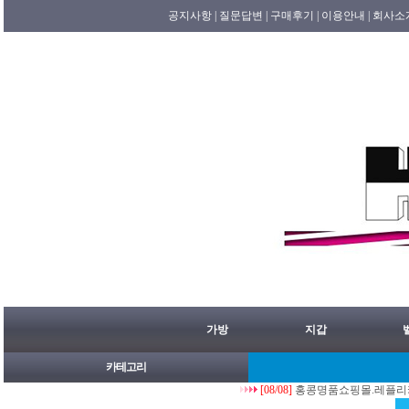
공지사항 |
질문답변 |
구매후기 |
이용안내 |
회사소
가방
지갑
카테고리
[08/08]
홍콩명품쇼핑몰.레플리카.st.홍콩