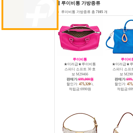
루이비통 가방종류
루이비통 가방종류 총
7105
개
루이비통
루이비
★미러급★루이비통
★미러급★
스피디 소프트 30 호
스피디 소프트
보 M29466
보 M290
판매가:
699,000원
판매가:
699
할인가:
475,320
할인가:
475
적립금:
6990원
적립금:
69