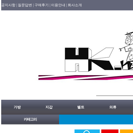
공지사항 |
질문답변 |
구매후기 |
이용안내 |
회사소개
가방
지갑
벨트
의류
카테고리