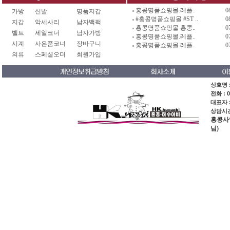
홍콩명품쇼핑몰.레플..
0
가방
신발
명품지갑
#홍콩명품쇼핑몰 #ST ..
0
지갑
악세사리
남자백팩
홍콩명품쇼핑몰 홍콩..
0
벨트
세일코너
남자가방
홍콩명품쇼핑몰.레플..
0
시계
사은품코너
장바구니
홍콩명품쇼핑몰.레플..
0
의류
스페셜오더
회원가입
상호명 :
전화 : 0
대표자 
상담시간 
홍콩사업장
님)