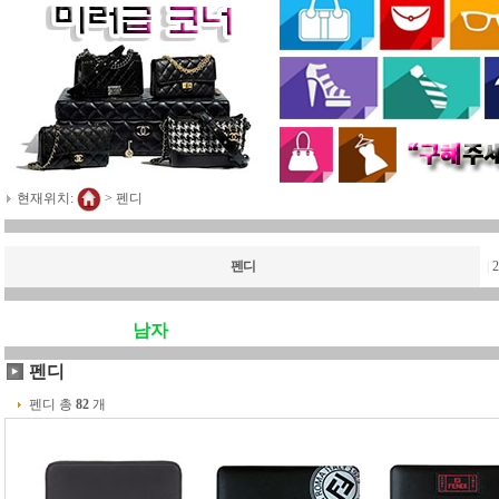
현재위치:
>
펜디
펜디
|
남자
펜디
펜디 총
82
개