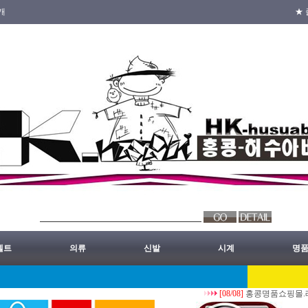
개
★ 
벨트
의류
신발
시계
명
[08/08]
홍콩명품쇼핑몰.레플리카.st