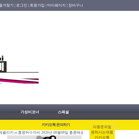
즐겨찾기 |
로그인 |
회원가입 |
마이페이지 |
장바구니
품
가성비코너
스페셜
카카오톡 문의하기
각종문의및
원하시는제품
.홍콩허수아비 2026년 08월08일 홍콩배송출발 안내 공지.
[08/07]
홍콩명품쇼핑몰.
카카오톡