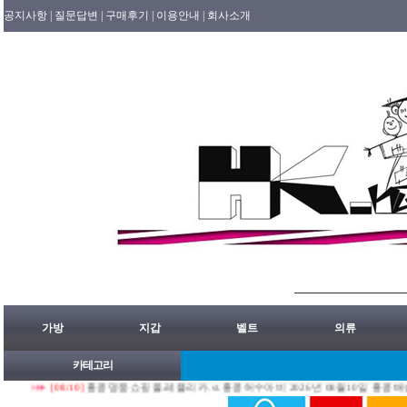
공지사항 |
질문답변 |
구매후기 |
이용안내 |
회사소개
가방
지갑
벨트
의류
카테고리
[08/10]
홍콩명품쇼핑몰.레플리카.st.홍콩허수아비 2026년 08월10일 홍콩배송출발 안내