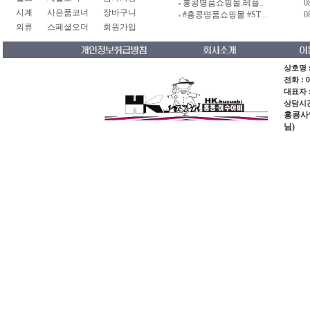
홍콩명품쇼핑몰.레플..
0
시계
사은품코너
장바구니
#홍콩명품쇼핑몰 #ST ..
0
의류
스페셜오더
회원가입
상호명 :
전화 : 0
대표자 
상담시간 
홍콩사업장
님)