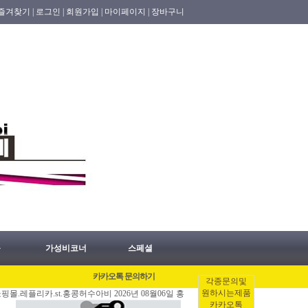
즐겨찾기 |
로그인 |
회원가입 |
마이페이지 |
장바구니
품
가성비코너
스페셜
카카오톡 문의하기
각종문의및
원하시는제품
리카.st.홍콩허수아비 2026년 08월06일 홍콩배송출발 안내 공지.
[08/06]
#홍콩
카카오톡