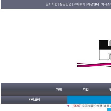
공지사항 |
질문답변 |
구매후기 |
이용안내 |
회사소
가방
지갑
카테고리
[08/07]
홍콩명품쇼핑몰.레플리카.st.