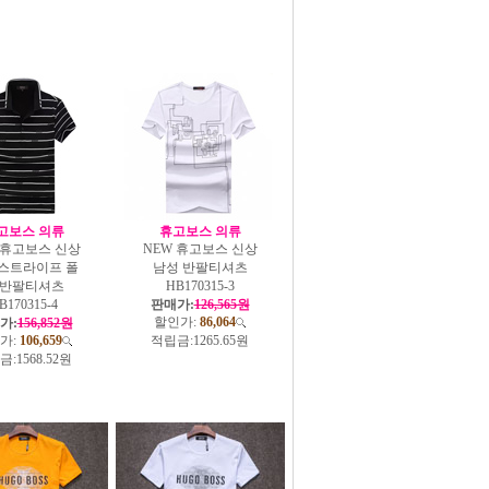
고보스 의류
휴고보스 의류
 휴고보스 신상
NEW 휴고보스 신상
 스트라이프 폴
남성 반팔티셔츠
 반팔티셔츠
HB170315-3
B170315-4
판매가:
126,565원
할인가:
86,064
가:
156,852원
가:
106,659
적립금:
1265.65원
금:
1568.52원