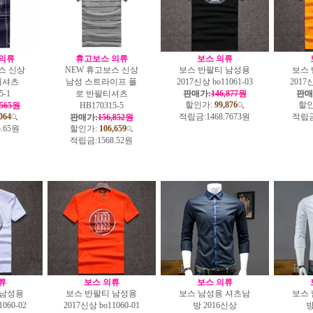
의류
휴고보스 의류
보스 의류
스 신상
NEW 휴고보스 신상
보스 반팔티 남성용
보스
티셔츠
남성 스트라이프 폴
2017신상 bo11061-03
2017신
5-1
로 반팔티셔츠
판매가:
146,877원
판매
할인가:
99,876
할인
,565원
HB170315-5
064
적립금:
1468.7673원
적립금
판매가:
156,852원
5.65원
할인가:
106,659
적립금:
1568.52원
류
보스 의류
보스 의류
 남성용
보스 반팔티 남성용
보스 남성용 셔츠남
보스
060-02
2017신상 bo11060-01
방 2016신상
방