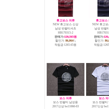
휴고보스 의류
휴고보스 
NEW 휴고보스 신상
NEW 휴고보
남성 반팔티셔츠
남성 반팔
HB170315-2
HB17031
판매가:
126,565원
판매가:
126
할인가:
86,064
할인가:
86,
적립금:
1265.65원
적립금:
126
보스 의류
보스 의
보스 반팔티 남성용
보스 반팔티
2017신상 bo11060-03
2017신상 bo11