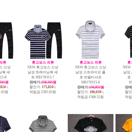
의류
휴고보스 의류
휴고보스 의류
휴
스 신상
NEW 휴고보스 신상
NEW 휴고보스 신상
NEW
닝복 세
남성 트레이닝복 세
남성 스트라이프 폴
남성
15-8
트 HB170315-7
로 반팔티셔츠
로
,565원
판매가:
258,565원
HB170315-6
H
,824
할인가:
175,824
판매가:
156,852원
판매
5.65원
적립금:
2585.65원
할인가:
106,659
할인
적립금:
1568.52원
적립