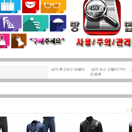
|
남자 휴고보스 반팔티
|
남자 보스 긴팔티/가디
|
건/종류