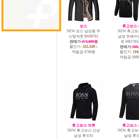
보스
휴고보스 
NEW 보스 남성용 무
NEW 휴고보
스탕쟈켓 BS98701
남성 트레이
판매가:
474,000원
트 HB17032
할인가:
322,320
판매가:
308
적립금:
4740원
할인가:
210
적립금:
308
휴고보스 의류
휴고보스 
NEW 휴고보스 신상
NEW 휴고보
남성 후드티
남성 후