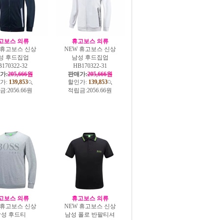
고보스 의류
휴고보스 의류
 휴고보스 신상
NEW 휴고보스 신상
성 후드집업
남성 후드집업
170322-32
HB170322-31
가:
205,666원
판매가:
205,666원
가:
139,853
할인가:
139,853
금:
2056.66원
적립금:
2056.66원
고보스 의류
휴고보스 의류
 휴고보스 신상
NEW 휴고보스 신상
성 후드티
남성 폴로 반팔티셔