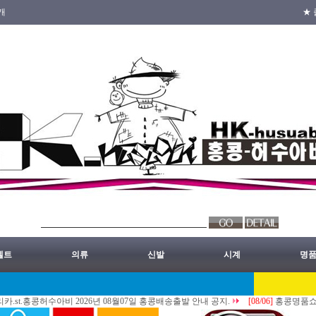
개
★ 
벨트
의류
신발
시계
명
홍콩허수아비 2026년 08월07일 홍콩배송출발 안내 공지.
[08/06]
홍콩명품쇼핑몰.레플