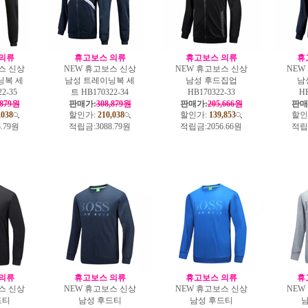
의류
휴고보스 의류
휴고보스 의류
휴
스 신상
NEW 휴고보스 신상
NEW 휴고보스 신상
NEW
닝복 세
남성 트레이닝복 세
남성 후드집업
남
2-35
트 HB170322-34
HB170322-33
HB
,879원
판매가:
308,879원
판매가:
205,666원
판매
,038
할인가:
210,038
할인가:
139,853
할인
8.79원
적립금:
3088.79원
적립금:
2056.66원
적립
의류
휴고보스 의류
휴고보스 의류
휴
스 신상
NEW 휴고보스 신상
NEW 휴고보스 신상
NEW
드티
남성 후드티
남성 후드티
남