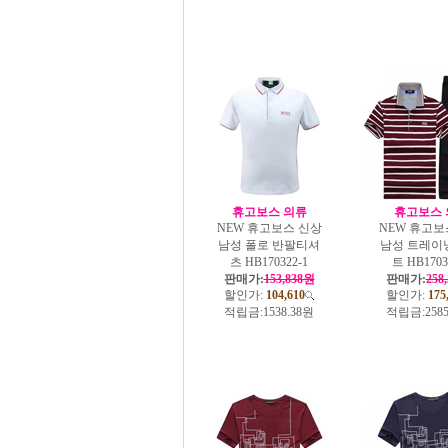
휴고보스 의류
휴고보스 
NEW 휴고보스 신상
NEW 휴고보
남성 폴로 반팔티셔
남성 트레이
츠 HB170322-1
트 HB1703
판매가:
153,838원
판매가:
258
할인가:
104,610
할인가:
175
적립금:
1538.38원
적립금:
258