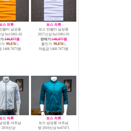
보스 의류
보스 의류
 반팔티 남성용
보스 반팔티 남성용
상 bo11061-02
2017신상 bo11061-01
가:
146,877원
판매가:
146,877원
가:
99,876
할인가:
99,876
:
1468.7673원
적립금:
1468.7673원
보스 의류
보스 의류
 남성용 셔츠남
보스 남성용 셔츠남
 2016신상
방 2016신상 bs67471