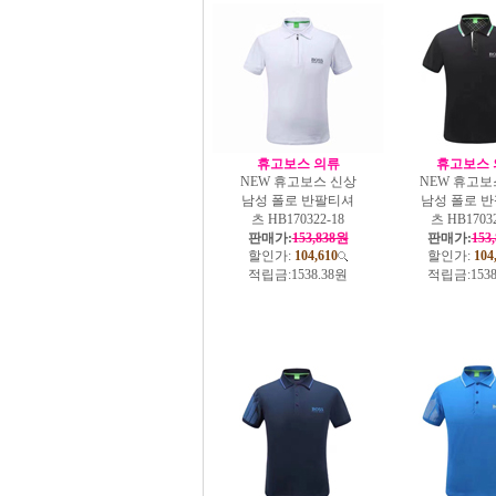
휴고보스 의류
휴고보스 
NEW 휴고보스 신상
NEW 휴고보
남성 폴로 반팔티셔
남성 폴로 
츠 HB170322-18
츠 HB17032
판매가:
153,838원
판매가:
153
할인가:
104,610
할인가:
104
적립금:
1538.38원
적립금:
153