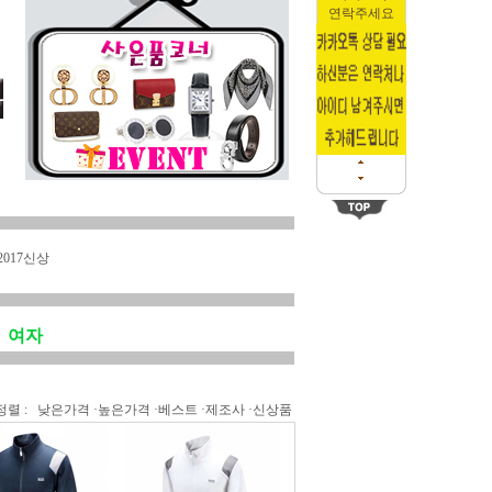
연락주세요
2017신상
여자
정렬 :
낮은가격
·
높은가격
·
베스트
·
제조사
·
신상품