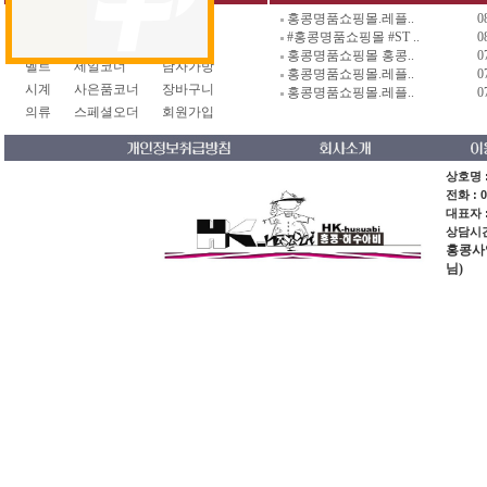
홍콩명품쇼핑몰.레플..
0
가방
신발
명품지갑
#홍콩명품쇼핑몰 #ST ..
0
지갑
악세사리
남자백팩
홍콩명품쇼핑몰 홍콩..
0
벨트
세일코너
남자가방
홍콩명품쇼핑몰.레플..
0
시계
사은품코너
장바구니
홍콩명품쇼핑몰.레플..
0
의류
스페셜오더
회원가입
상호명 :
전화 : 0
대표자 
상담시간 
홍콩사업장
님)