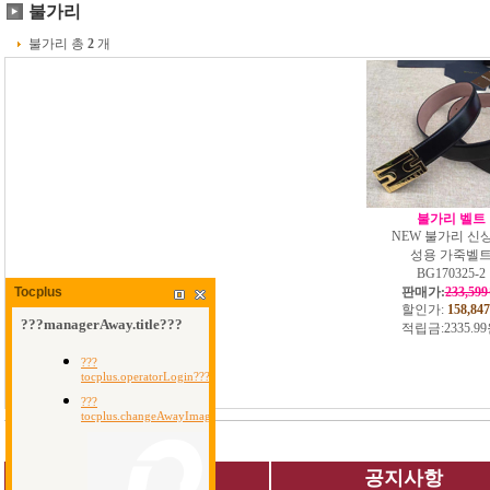
불가리
불가리 총
2
개
불가리 벨트
NEW 불가리 신상
성용 가죽벨
BG170325-2
판매가:
233,59
Tocplus
할인가:
158,847
적립금:
2335.9
QUICK MENU
공지사항