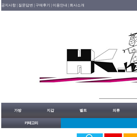
공지사항 |
질문답변 |
구매후기 |
이용안내 |
회사소개
가방
지갑
벨트
의류
카테고리