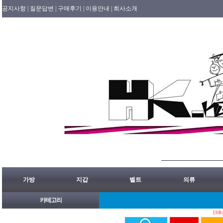
공지사항 |
질문답변 |
구매후기 |
이용안내 |
회사소개
가방
지갑
벨트
의류
카테고리
[08/08]
홍