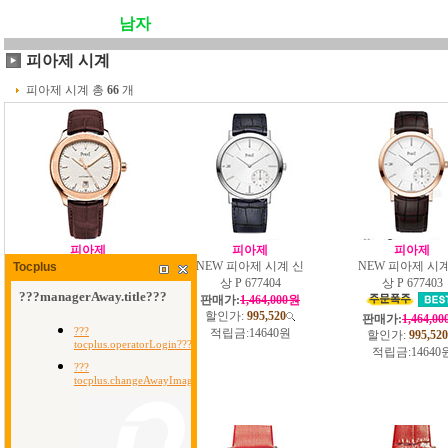
남자
피아제 시계
피아제 시계 총
66
개
피아제
피아제
피아제
NEW 피아제 폴로 데
NEW 피아제 시계 신
NEW 피아제 시계
Tocplus
이트 시계 P
상 P 677404
상 P 677403
22501440
판매가:
1,464,000원
할인가:
995,520
판매가:
1,344,000원
판매가:
1,464,0
할인가:
913,920
적립금:
14640원
할인가:
995,520
적립금:
13440원
적립금:
14640