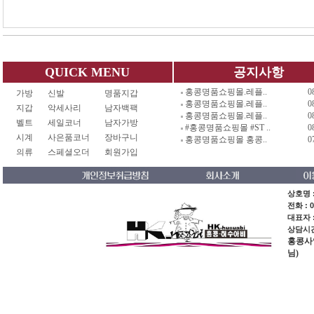
QUICK MENU
공지사항
홍콩명품쇼핑몰.레플..
0
가방
신발
명품지갑
홍콩명품쇼핑몰.레플..
0
지갑
악세사리
남자백팩
홍콩명품쇼핑몰.레플..
0
벨트
세일코너
남자가방
#홍콩명품쇼핑몰 #ST ..
0
시계
사은품코너
장바구니
홍콩명품쇼핑몰 홍콩..
0
의류
스페셜오더
회원가입
상호명 :
전화 : 0
대표자 
상담시간 
홍콩사업장
님)