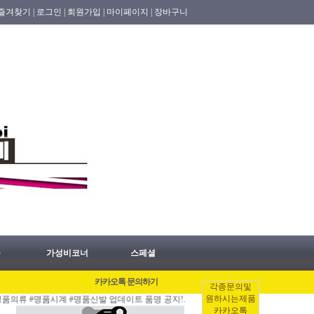
즐겨찾기 |
로그인 |
회원가입 |
마이페이지 |
장바구니
품
가성비코너
스페셜
카카오톡 문의하기
각종문의및
원하시는제품
 #명품시계 #명품신발 업데이트 품명 공지!.
[07/28]
홍콩명품쇼핑몰 홍콩허수아비 
카카오톡