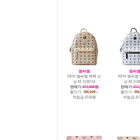
엠씨엠
엠씨
NEW 엠씨엠 백팩 신
NEW 엠씨엠
상 M 3338534
상 M 3338
판매가:
453,000원
판매가:
453
할인가:
308,040
할인가:
308
적립금:
4530원
적립금:
45