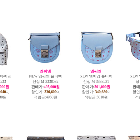
엠
엠씨엠
엠씨엠
 백팩 신
NEW 엠씨엠 숄더백
NEW 엠씨엠 숄더백
NEW
533
신상 M 3338532
신상 M 3338531
상 
,000원
판매가:
495,000원
판매가:
501,000원
판매
,040
할인가:
336,600
할인가:
340,680
할인
30원
적립금:
4950원
적립금:
5010원
적