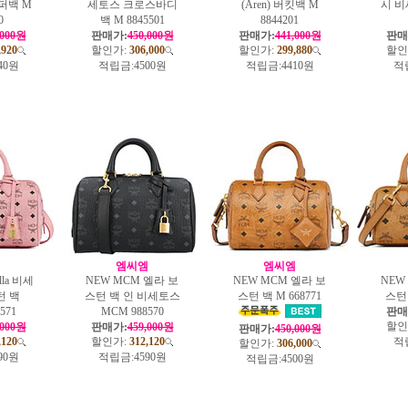
퍼백 M
세토스 크로스바디
(Aren) 버킷백 M
시 
0
백 M 8845501
8844201
,000원
판매가:
450,000원
판매가:
441,000원
판매
,920
할인가:
306,000
할인가:
299,880
할인
40원
적립금:
4500원
적립금:
4410원
적
엠
엠씨엠
엠씨엠
lla 비세
NEW MCM 엘라 보
NEW MCM 엘라 보
NEW
턴 백
스턴 백 인 비세토스
스턴 백 M 668771
스턴 
571
MCM 988570
판매
할인
,000원
판매가:
459,000원
판매가:
450,000원
,120
할인가:
312,120
적
할인가:
306,000
90원
적립금:
4590원
적립금:
4500원