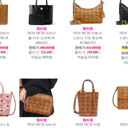
엠
엠씨엠
엠씨엠
 리버서
NEW MCM 리버서
NEW MCM 아렌 비
NEW
퍼백 M
블 리즈 쇼퍼백 M
스토스 지퍼 호보백
스토
4
4884703
M 4884702
M
,000원
판매가:
480,000원
판매가:
441,000원
,400
할인가:
326,400
할인가:
299,880
판매
00원
적립금:
4800원
적립금:
4410원
할인
적
엠
엠씨엠
엠씨엠
미니 토
NEW MCM Aren 비
NEW MCM 아렌
NEW