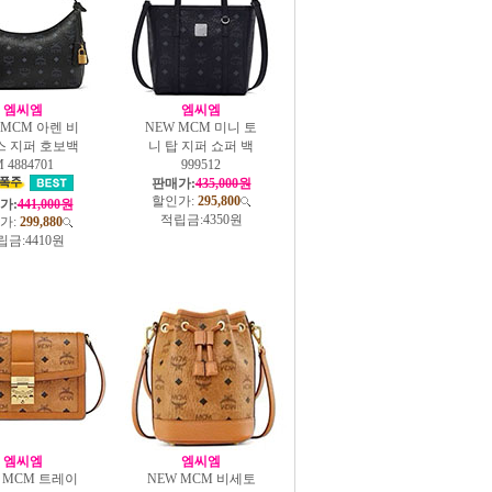
엠씨엠
엠씨엠
 MCM 아렌 비
NEW MCM 미니 토
스 지퍼 호보백
니 탑 지퍼 쇼퍼 백
 4884701
999512
판매가:
435,000원
할인가:
295,800
가:
441,000원
적립금:
4350원
가:
299,880
립금:
4410원
엠씨엠
엠씨엠
 MCM 트레이
NEW MCM 비세토