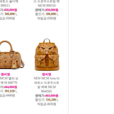
비세토스 숄더백
스 드로우스트링 백
999511
MCM 999510
가:
450,000원
판매가:
450,000원
가:
306,000
할인가:
306,000
립금:
4500원
적립금:
4500원
엠씨엠
엠씨엠
 MCM 엘라 보
NEW MCM Aren 비
백 M 668770
세토스 드로우스트
가:
444,000원
링 백팩 MCM
가:
301,920
9644501
립금:
4440원
판매가:
465,000원
할인가:
316,200
적립금:
4650원