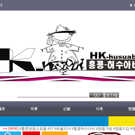
개
★ 
벨트
의류
신발
시계
명
08/06]
#홍콩명품쇼핑몰 #ST #레플리카 #홍콩허수아비 #명품가방 #명품지갑 #명품의류