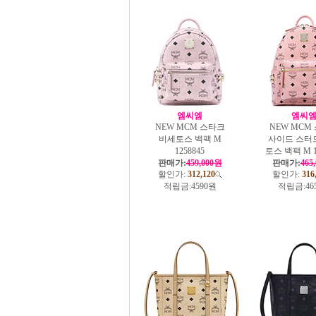
엠씨엠
엠씨
NEW MCM 스타크
NEW MCM
비세토스 백팩 M
사이드 스터
1258845
토스 백팩 M 1
판매가:
459,000원
판매가:
465
할인가:
312,120
할인가:
316
적립금:
4590원
적립금:
46