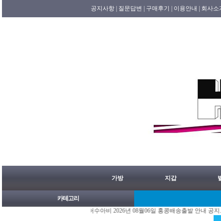
공지사항 |
질문답변 |
구매후기 |
이용안내 |
회사소
가방
지갑
카테고리
품쇼핑몰.레플리카.st.홍콩허수아비 2026년 08월06일 홍콩배송출발 안내 공지.
[