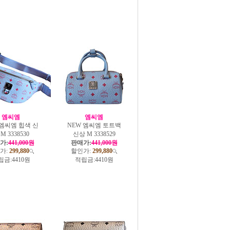
엠씨엠
엠씨엠
 엠씨엠 힙색 신
NEW 엠씨엠 토트백
M 3338530
신상 M 3338529
가:
441,000원
판매가:
441,000원
가:
299,880
할인가:
299,880
립금:
4410원
적립금:
4410원