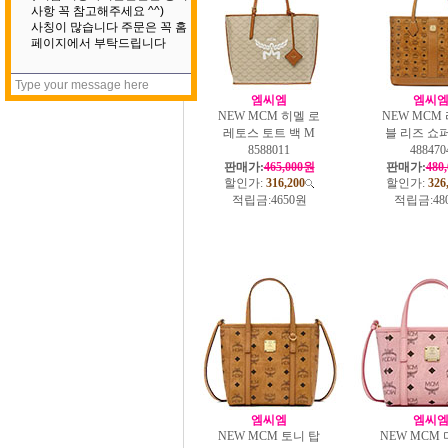
엠씨엠
엠씨
NEW MCM 히멜 로
NEW MCM
레토스 토트 백 M
블 리즈 쇼
8588011
488470
판매가:
465,000원
판매가:
480
할인가:
316,200
할인가:
326
적립금:
4650원
적립금:
48
엠씨엠
엠씨
NEW MCM 토니 탑
NEW MCM 