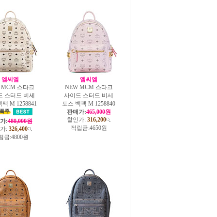
엠씨엠
엠씨엠
 MCM 스타크
NEW MCM 스타크
드 스터드 비세
사이드 스터드 비세
팩 M 1258841
토스 백팩 M 1258840
판매가:
465,000원
할인가:
316,200
가:
480,000원
적립금:
4650원
가:
326,400
립금:
4800원