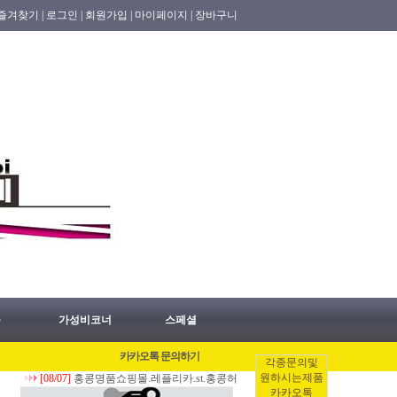
즐겨찾기 |
로그인 |
회원가입 |
마이페이지 |
장바구니
품
가성비코너
스페셜
카카오톡 문의하기
각종문의및
원하시는제품
[08/07]
홍콩명품쇼핑몰.레플리카.st.홍콩허수아비 2026년 08월07일 홍콩배송출
카카오톡