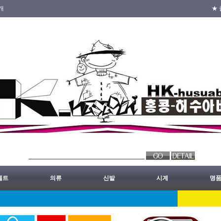
개
★ 
벨트
의류
신발
시계
명