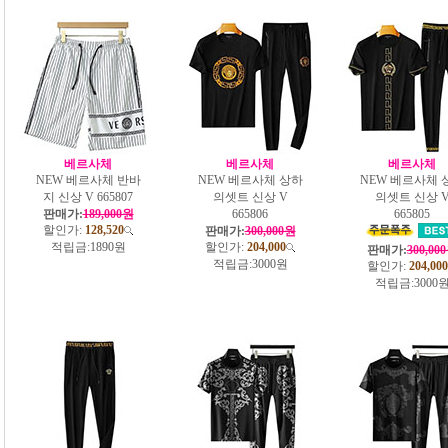
베르사체
베르사체
베르사체
NEW 베르사체 반바
NEW 베르사체 상하
NEW 베르사체 
지 신상 V 665807
의셋트 신상 V
의셋트 신상 
판매가:
189,000원
665806
665805
할인가:
128,520
판매가:
300,000원
적립금:
1890원
할인가:
204,000
판매가:
300,00
적립금:
3000원
할인가:
204,000
적립금:
3000