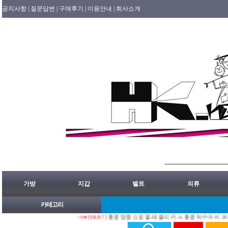
공지사항 |
질문답변 |
구매후기 |
이용안내 |
회사소개
가방
지갑
벨트
의류
카테고리
[08/07]
홍콩명품쇼핑몰.레플리카.st.홍콩허수아비 2026년 08