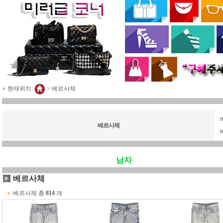
현재위치:
>
베르사체
|
베르사체
|
남자
베르사체
베르사체 총
814
개