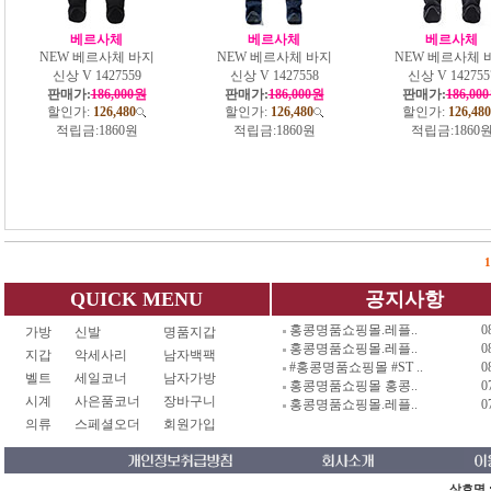
베르사체
베르사체
베르사체
NEW 베르사체 바지
NEW 베르사체 바지
NEW 베르사체 
신상 V 1427559
신상 V 1427558
신상 V 142755
판매가:
186,000원
판매가:
186,000원
판매가:
186,00
할인가:
126,480
할인가:
126,480
할인가:
126,480
적립금:
1860원
적립금:
1860원
적립금:
1860
1
QUICK MENU
공지사항
홍콩명품쇼핑몰.레플..
0
가방
신발
명품지갑
홍콩명품쇼핑몰.레플..
0
지갑
악세사리
남자백팩
#홍콩명품쇼핑몰 #ST ..
0
벨트
세일코너
남자가방
홍콩명품쇼핑몰 홍콩..
0
시계
사은품코너
장바구니
홍콩명품쇼핑몰.레플..
0
의류
스페셜오더
회원가입
상호명 :