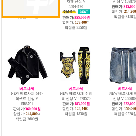
신상 V 4441770
자켓 신상 V
신상 V 158870
판매가:
210,000원
55944170
판매가:
315,00
할인가:
142,800
할인가:
214,200
적립금:
2100원
적립금:
3150
판매가:
255,000원
할인가:
173,400
적립금:
2550원
베르사체
베르사체
베르사체
NEW 베르사체 상하
NEW 베르사체 수영
NEW 베르사체 
의셋트 신상 V
복 신상 V 4478570
신상 V 259680
1588701
판매가:
183,000원
판매가:
222,00
할인가:
124,440
할인가:
150,960
판매가:
360,000원
할인가:
244,800
적립금:
1830원
적립금:
2220
적립금:
3600원