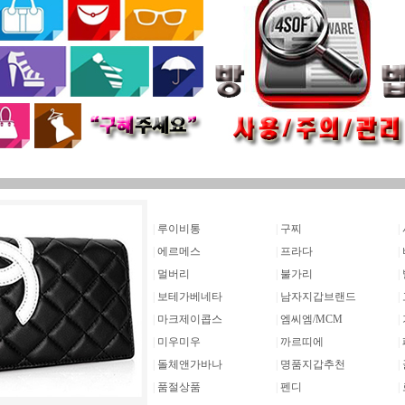
|
루이비통
|
구찌
|
|
에르메스
|
프라다
|
|
멀버리
|
불가리
|
|
보테가베네타
|
남자지갑브랜드
|
|
마크제이콥스
|
엠씨엠/MCM
|
|
미우미우
|
까르띠에
|
|
돌체앤가바나
|
명품지갑추천
|
|
품절상품
|
펜디
|