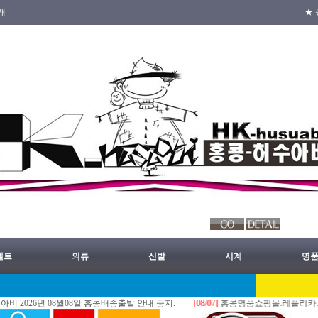
개
★ 
벨트
의류
신발
시계
명
6년 08월08일 홍콩배송출발 안내 공지.
[08/07]
홍콩명품쇼핑몰.레플리카.st.홍콩허수