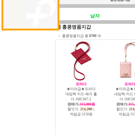
남자
홍콩명품지갑
홍콩명품지갑 총
8709
개
프라다
프라
★미러급★프라다
★미러급★
네임텍 카드 배지 홀
네임텍 카드 
더 1MC007-2
더 1MC00
판매가:
315,000원
판매가:
315
할인가:
214,200
할인가:
214
적립금:
3150원
적립금:
31