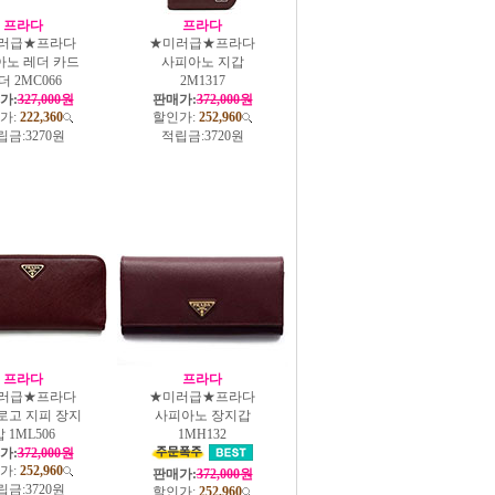
프라다
프라다
러급★프라다
★미러급★프라다
아노 레더 카드
사피아노 지갑
더 2MC066
2M1317
가:
327,000원
판매가:
372,000원
가:
222,360
할인가:
252,960
립금:
3270원
적립금:
3720원
프라다
프라다
러급★프라다
★미러급★프라다
로고 지피 장지
사피아노 장지갑
 1ML506
1MH132
가:
372,000원
가:
252,960
판매가:
372,000원
립금:
3720원
할인가:
252,960