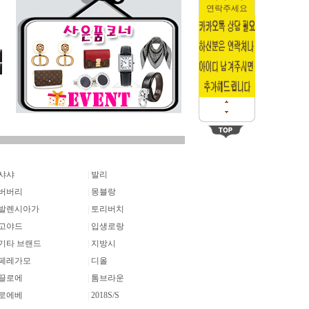
연락주세요
샤샤
|
발리
버버리
|
몽블랑
발렌시아가
|
토리버치
고야드
|
입생로랑
기타 브랜드
|
지방시
페레가모
|
디올
끌로에
|
톰브라운
로에베
|
2018S/S