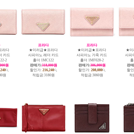
다
프라다
프라다
프라다
★미러급★프라다
★미러급★프라다
★미
더 카드
사피아노 레더 카드
사피아노 가죽 카드
사피
22-2
홀더 1MC122
홀더 1MF028-2
홀
,000원
판매가:
318,000원
판매가:
306,000원
판매
,240
할인가:
216,240
할인가:
208,080
할인
80원
적립금:
3180원
적립금:
3060원
적