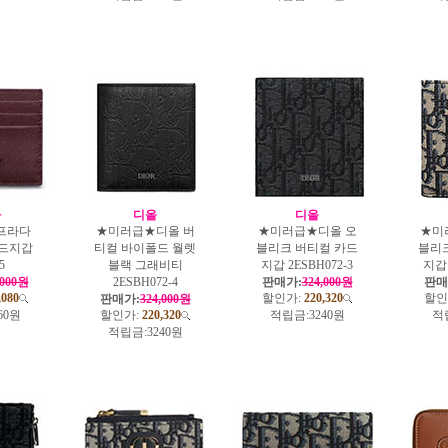
다
디올
디올
프라다
★미러급★디올 버
★미러급★디올 오
★미
드지갑
티컬 바이폴드 월렛
블리크 버티컬 카드
블리
5
블랙 그래비티
지갑 2ESBH072-3
지갑 
,000원
2ESBH072-4
판매가:
324,000원
판매
,080
할인가:
220,320
할인
판매가:
324,000원
60원
할인가:
220,320
적립금:
3240원
적
적립금:
3240원