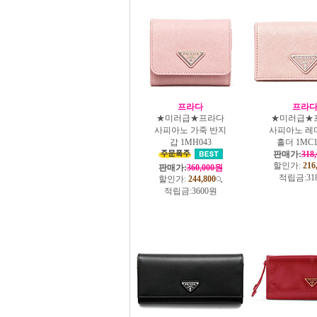
프라다
프라
★미러급★프라다
★미러급★
사피아노 가죽 반지
사피아노 레
갑 1MH043
홀더 1MC1
판매가:
318
할인가:
216
판매가:
360,000원
적립금:
31
할인가:
244,800
적립금:
3600원