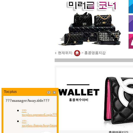
현재위치:
>
홍콩명품지갑
Tocplus
홍콩명품지갑