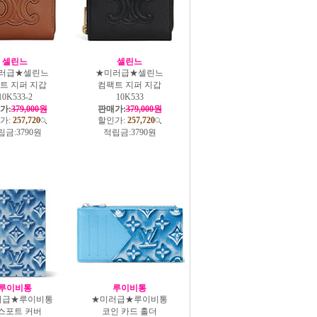
셀린느
셀린느
러급★셀린느
★미러급★셀린느
트 지퍼 지갑
컴팩트 지퍼 지갑
10K533-2
10K533
가:
379,000원
판매가:
379,000원
가:
257,720
할인가:
257,720
립금:
3790원
적립금:
3790원
루이비통
루이비통
러급★루이비통
★미러급★루이비통
스포트 커버
코인 카드 홀더