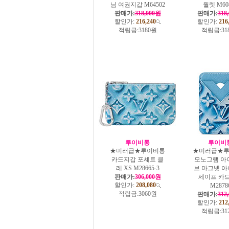
님 여권지갑 M64502
월렛 M60
판매가:
318,000원
판매가:
318
할인가:
216,240
할인가:
216
적립금:
3180원
적립금:
31
루이비통
루이비
★미러급★루이비통
★미러급★
카드지갑 포셰트 클
모노그램 아
레 XS M28665-3
브 마그넷 아
판매가:
306,000원
세이프 카
할인가:
208,080
M2878
적립금:
3060원
판매가:
312
할인가:
212
적립금:
31