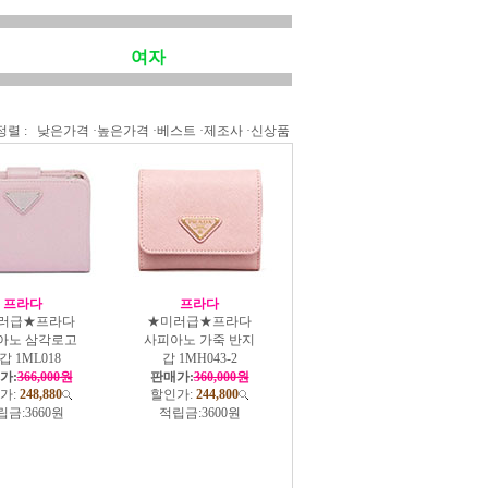
여자
정렬 :
낮은가격
·
높은가격
·
베스트
·
제조사
·
신상품
프라다
프라다
러급★프라다
★미러급★프라다
아노 삼각로고
사피아노 가죽 반지
갑 1ML018
갑 1MH043-2
가:
366,000원
판매가:
360,000원
가:
248,880
할인가:
244,800
립금:
3660원
적립금:
3600원