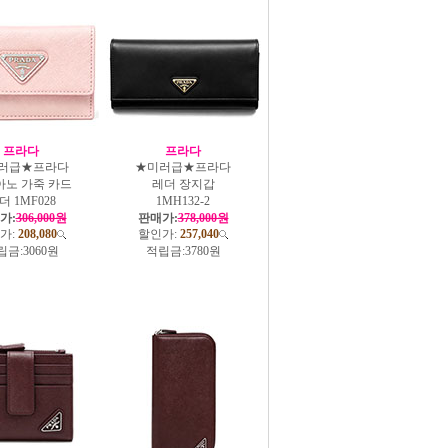
프라다
프라다
러급★프라다
★미러급★프라다
아노 가죽 카드
레더 장지갑
더 1MF028
1MH132-2
가:
306,000원
판매가:
378,000원
가:
208,080
할인가:
257,040
립금:
3060원
적립금:
3780원