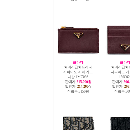
프라다
프라
★미러급★프라다
★미러급★
사피아노 지퍼 카드
사피아노 카
지갑 1MC086
1MC02
판매가:
315,000원
판매가:
306
할인가:
214,200
할인가:
208
적립금:
3150원
적립금:
30