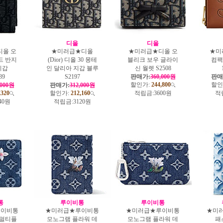
디올
디올
올 오
★미러급★디올
★미러급★디올 오
★미
드 반지
(Dior) 디올 30 몽테
블리크 보우 글라이
컴팩
지갑
인 달리아 지갑 블루
신 월렛 S2508
39
S2197
판매가:
360,000원
판매
할인가:
244,800
할인
,000원
판매가:
312,000원
,320
할인가:
212,160
적립금:
3600원
적
40원
적립금:
3120원
통
루이비통
루이비통
루이비통
★미러급★루이비통
★미러급★루이비통
★미
 멀티플
모노그램 플라워 데
모노그램 플라워 데
패