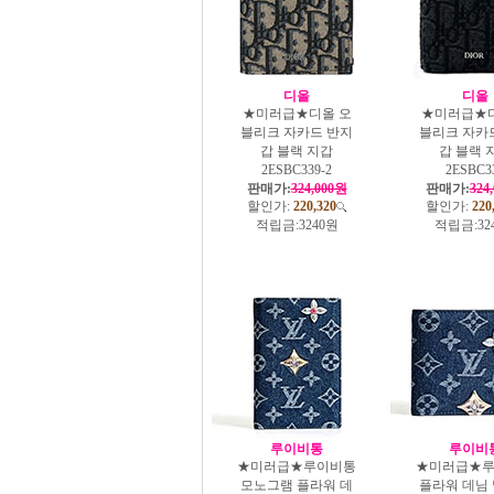
디올
디올
★미러급★디올 오
★미러급★디
블리크 자카드 반지
블리크 자카
갑 블랙 지갑
갑 블랙 
2ESBC339-2
2ESBC3
판매가:
324,000원
판매가:
324
할인가:
220,320
할인가:
220
적립금:
3240원
적립금:
32
루이비통
루이비
★미러급★루이비통
★미러급★
모노그램 플라워 데
플라워 데님