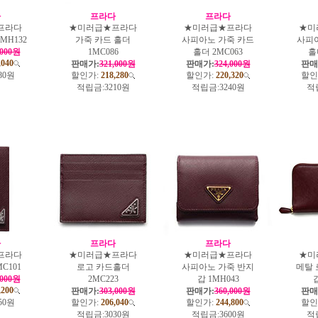
다
프라다
프라다
프라다
★미러급★프라다
★미러급★프라다
★미
MH132
가죽 카드 홀더
사피아노 가죽 카드
사피
,000원
1MC086
홀더 2MC063
홀
,040
판매가:
321,000원
판매가:
324,000원
판매
80원
할인가:
218,280
할인가:
220,320
할인
적립금:
3210원
적립금:
3240원
적
다
프라다
프라다
프라다
★미러급★프라다
★미러급★프라다
★미
C101
로고 카드홀더
사피아노 가죽 반지
메탈 
,000원
2MC223
갑 1MH043
갑
,200
판매가:
303,000원
판매가:
360,000원
판매
50원
할인가:
206,040
할인가:
244,800
할인
적립금:
3030원
적립금:
3600원
적