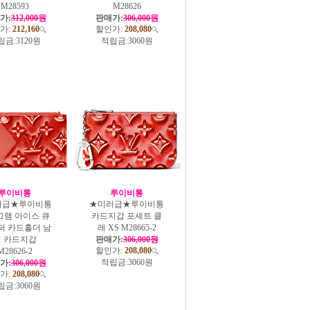
M28593
M28626
가:
312,000원
판매가:
306,000원
가:
212,160
할인가:
208,080
립금:
3120원
적립금:
3060원
루이비통
루이비통
러급★루이비통
★미러급★루이비통
그램 아이스 큐
카드지갑 포셰트 클
퍼 카드홀더 남
레 XS M28665-2
 카드지갑
판매가:
306,000원
할인가:
208,080
M28626-2
적립금:
3060원
가:
306,000원
가:
208,080
립금:
3060원