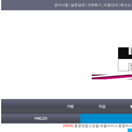
공지사항 |
질문답변 |
구매후기 |
이용안내 |
회사소
가방
지갑
카테고리
[08/08]
홍콩명품쇼핑몰.레플리카.st.홍콩허수아비 202