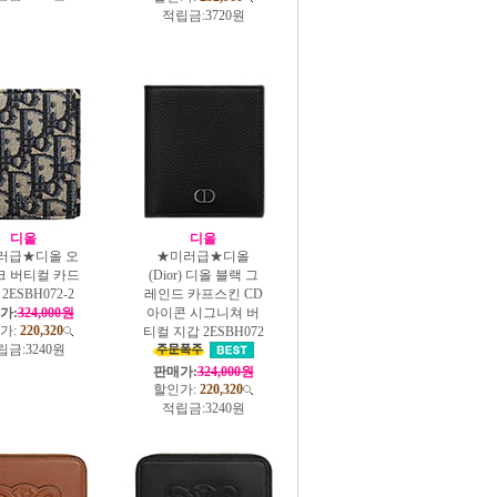
적립금:
3720원
디올
디올
러급★디올 오
★미러급★디올
크 버티컬 카드
(Dior) 디올 블랙 그
2ESBH072-2
레인드 카프스킨 CD
가:
324,000원
아이콘 시그니쳐 버
가:
220,320
티컬 지갑 2ESBH072
립금:
3240원
판매가:
324,000원
할인가:
220,320
적립금:
3240원