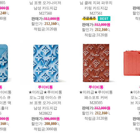
895
님 포켓 오거나이저
님 클레 지퍼 파우치
,000원
남성 카드지갑
키링 카드지갑
판매
,240
할인
M27560
M27561
80원
적
판매가:
312,000원
할인가:
212,160
판매가:
312,000원
적립금:
3120원
할인가:
212,160
적립금:
3120원
통
루이비통
루이비통
루이비통
★미러급★루이비통
★미러급★루이비통
★미
이스 큐
모노그램 아이스 큐
패스포트 커버
모노
이폰 맥
브 포켓 오거나이저
M28595
브 지
드홀더
남성 카드지갑
판매가:
312,000원
성
할인가:
212,160
6
M28622
적립금:
3120원
,000원
판매가:
306,000원
판매
,160
할인가:
208,080
할인
20원
적립금:
3060원
적