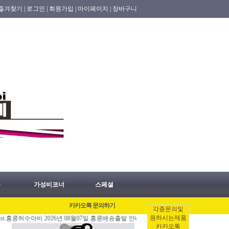
즐겨찾기 |
로그인 |
회원가입 |
마이페이지 |
장바구니
품
가성비코너
스페셜
카카오톡 문의하기
각종문의및
원하시는제품
아비 2026년 08월07일 홍콩배송출발 안내 공지.
[08/06]
홍콩명품쇼핑몰.레플리카.
카카오톡