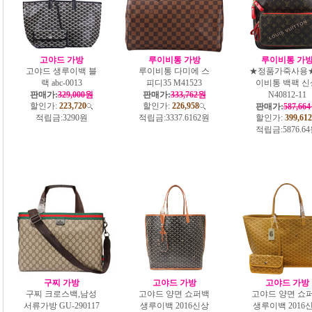
고야드 가방
루이비통 가방
루이비통 가
고야드 생루이백 블
루이비통 다미에 스
★정품가죽사용
랙 abc-0013
피디35 M41523
이비통 백팩 신
판매가:
329,000원
판매가:
333,762원
N40812-11
할인가:
223,720
할인가:
226,958
판매가:
587,66
적립금:
3290원
적립금:
3337.6162원
할인가:
399,612
적립금:
5876.6
구찌 가방
고야드 가방
고야드 가방
구찌 크로스백,남성
고야드 양면 쇼퍼백
고야드 양면 쇼
서류가방 GU-290117
생루이백 2016신상
생루이백 2016