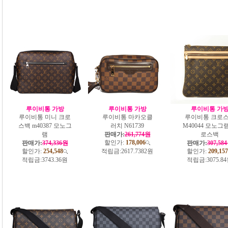
루이비통 가방
루이비통 가방
루이비통 가
루이비통 미니 크로
루이비통 마카오클
루이비통 크로
스백 m40387 모노그
러치 N61739
M40044 모노그
램
판매가:
261,774원
로스백
할인가:
178,006
판매가:
374,336원
판매가:
307,58
할인가:
254,548
적립금:
2617.7382원
할인가:
209,157
적립금:
3743.36원
적립금:
3075.8