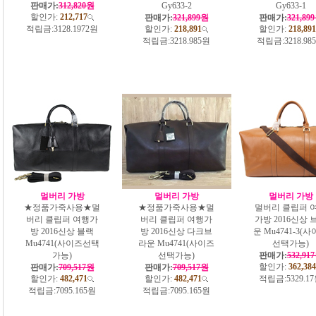
판매가:
312,820원
Gy633-2
Gy633-1
할인가:
212,717
판매가:
321,899원
판매가:
321,89
적립금:
3128.1972원
할인가:
218,891
할인가:
218,891
적립금:
3218.985원
적립금:
3218.98
멀버리 가방
멀버리 가방
멀버리 가방
★정품가죽사용★멀
★정품가죽사용★멀
멀버리 클립퍼 
버리 클립퍼 여행가
버리 클립퍼 여행가
가방 2016신상 
방 2016신상 블랙
방 2016신상 다크브
운 Mu4741-3(
Mu4741(사이즈선택
라운 Mu4741(사이즈
선택가능)
가능)
선택가능)
판매가:
532,91
할인가:
362,384
판매가:
709,517원
판매가:
709,517원
할인가:
482,471
할인가:
482,471
적립금:
5329.1
적립금:
7095.165원
적립금:
7095.165원