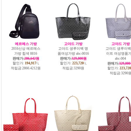
에르메스 가방
고야드 가방
고야드 가방
2016신상 에르메스
고야드 생루이백 명
고야드 생루이백
가방 힙색 8816
품여성가방 abc-0016
이트 여성명품
판매가:
286,642원
판매가:
329,000원
abc-004
할인가:
194,917
할인가:
223,720
판매가:
329,00
적립금:
2866.4212원
적립금:
3290원
할인가:
223,720
적립금:
3290