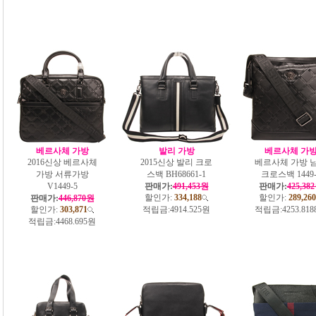
베르사체 가방
발리 가방
베르사체 가
2016신상 베르사체
2015신상 발리 크로
베르사체 가방 
가방 서류가방
스백 BH68661-1
크로스백 1449-
V1449-5
판매가:
491,453원
판매가:
425,38
할인가:
334,188
할인가:
289,260
판매가:
446,870원
할인가:
303,871
적립금:
4914.525원
적립금:
4253.81
적립금:
4468.695원