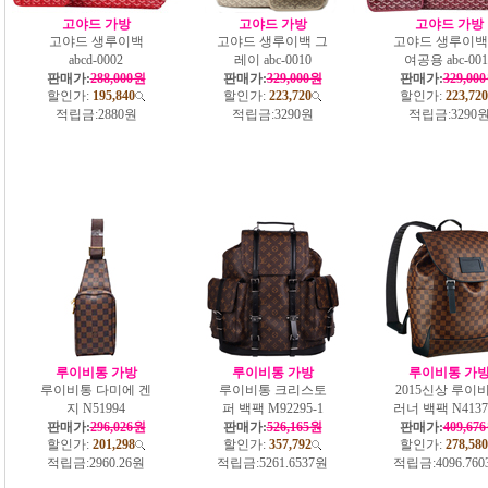
고야드 가방
고야드 가방
고야드 가방
고야드 생루이백
고야드 생루이백 그
고야드 생루이백
abcd-0002
레이 abc-0010
여공용 abc-001
판매가:
288,000원
판매가:
329,000원
판매가:
329,00
할인가:
195,840
할인가:
223,720
할인가:
223,720
적립금:
2880원
적립금:
3290원
적립금:
3290
루이비통 가방
루이비통 가방
루이비통 가
루이비통 다미에 겐
루이비통 크리스토
2015신상 루이
지 N51994
퍼 백팩 M92295-1
러너 백팩 N4137
판매가:
296,026원
판매가:
526,165원
판매가:
409,67
할인가:
201,298
할인가:
357,792
할인가:
278,580
적립금:
2960.26원
적립금:
5261.6537원
적립금:
4096.76