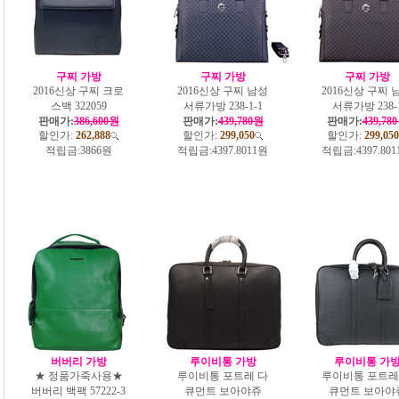
구찌 가방
구찌 가방
구찌 가방
2016신상 구찌 크로
2016신상 구찌 남성
2016신상 구찌 
스백 322059
서류가방 238-1-1
서류가방 238-
판매가:
386,600원
판매가:
439,780원
판매가:
439,78
할인가:
262,888
할인가:
299,050
할인가:
299,050
적립금:
3866원
적립금:
4397.8011원
적립금:
4397.80
버버리 가방
루이비통 가방
루이비통 가
★ 정품가죽사용★
루이비통 포트레 다
루이비통 포트레
버버리 백팩 57222-3
큐먼트 보아야쥬
큐먼트 보아야