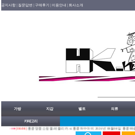
공지사항 |
질문답변 |
구매후기 |
이용안내 |
회사소개
가방
지갑
벨트
의류
카테고리
[08/08]
홍콩명품쇼핑몰.레플리카.st.홍콩허수아비 2026년 08월08일 홍콩배송출발 안내