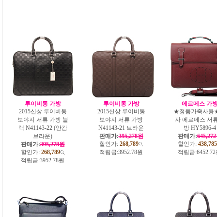
루이비통 가방
루이비통 가방
에르메스 가
2015신상 루이비통
2015신상 루이비통
★정품가죽사용
보야지 서류 가방 블
보야지 서류 가방
자 에르메스 서
랙 N41143-22 (안감
N41143-21 브라운
방 HY5896-4
브라운)
판매가:
395,278원
판매가:
645,27
할인가:
268,789
할인가:
438,785
판매가:
395,278원
할인가:
268,789
적립금:
3952.78원
적립금:
6452.7
적립금:
3952.78원