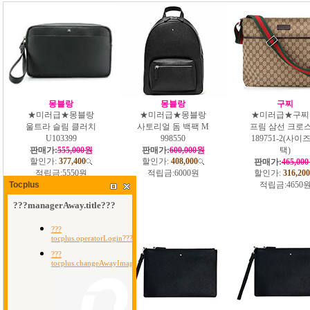
몽블랑
몽블랑
구찌
★미러급★몽블랑
★미러급★몽블랑
★미러급★구찌
울트라 슬림 클러치
사토리얼 돔 백팩 M
프림 삼선 크로
U103399
998550
189751-2(사이
판매가:
555,000원
판매가:
600,000원
택)
할인가:
377,400
할인가:
408,000
판매가:
465,00
적립금:
5550원
적립금:
6000원
할인가:
316,200
적립금:
4650
Tocplus