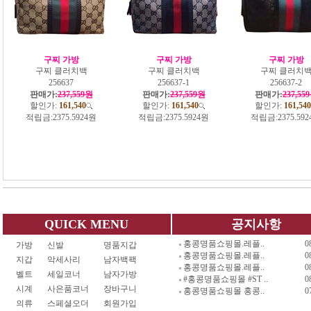
구찌 가방
구찌 가방
구찌 가방
구찌 클러치백
구찌 클러치백
구찌 클러치
256637
256637-1
256637-2
판매가:
237,559원
판매가:
237,559원
판매가:
237,55
할인가:
161,540
할인가:
161,540
할인가:
161,540
적립금:
2375.5924원
적립금:
2375.5924원
적립금:
2375.59
QUICK MENU
공지사항
홍콩명품쇼핑몰.레플..
0
가방
신발
명품지갑
홍콩명품쇼핑몰.레플..
0
지갑
악세사리
남자백팩
홍콩명품쇼핑몰.레플..
0
벨트
세일코너
남자가방
#홍콩명품쇼핑몰 #ST ..
0
시계
사은품코너
장바구니
홍콩명품쇼핑몰 홍콩..
0
의류
스페셜오더
회원가입