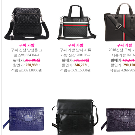
구찌 가방
구찌 가방
구찌 가방
구찌 신상 남성용 크
구찌 가방 남자 서류
2016신상 구찌 
로스백 854364-1
가방 신상 268105-2
서류가방 9203-
판매가:
369,101원
판매가:
509,150원
판매가:
426,69
할인가:
250,988
할인가:
346,222
할인가:
290,150
적립금:
3691.0058원
적립금:
5091.5008원
적립금:
4266.90