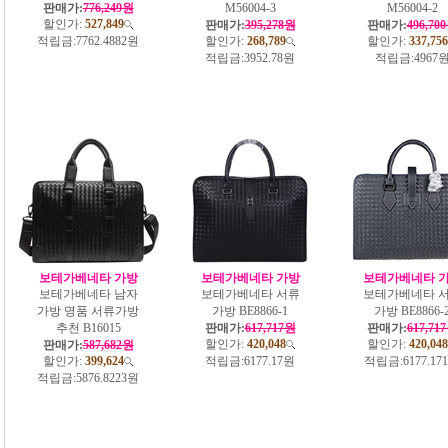
판매가:
776,249원
M56004-3
M56004-2
할인가:
527,849
판매가:
395,278원
판매가:
496,70
적립금:
7762.4882원
할인가:
268,789
할인가:
337,756
적립금:
3952.78원
적립금:
4967
보테가베네타 가방
보테가베네타 가방
보테가베네타 
보테가베네타 남자
보테가베네타 서류
보테가베네타 
가방 명품 서류가방
가방 BE8866-1
가방 BE8866-
추천 B16015
판매가:
617,717원
판매가:
617,71
할인가:
420,048
할인가:
420,048
판매가:
587,682원
할인가:
399,624
적립금:
6177.17원
적립금:
6177.17
적립금:
5876.8223원