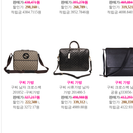
판매가:
438,471원
판매가:
395,278원
판매가:
469,88
할인가:
298,160
할인가:
268,789
할인가:
319,521
적립금:
4384.7115원
적립금:
3952.7846원
적립금:
4698.84
구찌 가방
구찌 가방
구찌 가방
구찌 남자 크로스백
구찌 서류가방 남자
구찌 크로스백 남
201852 -구찌가방
가방 201480-5
공용 g333056-
판매가:
327,217원
판매가:
498,988원
판매가:
412,29
할인가:
222,508
할인가:
339,312
할인가:
280,359
적립금:
3272.17원
적립금:
4989.88원
적립금:
4122.9