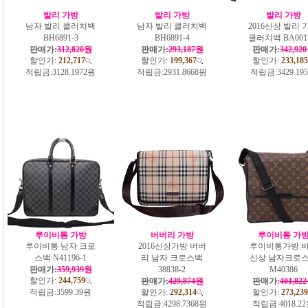
발리 가방
발리 가방
발리 가방
남자 발리 클러치백
남자 발리 클러치백
2016신상 발리 
BH6891-3
BH6891-4
클러치백 BA0015
판매가:
312,820원
판매가:
293,187원
판매가:
342,92
할인가:
212,717
할인가:
199,367
할인가:
233,185
적립금:
3128.1972원
적립금:
2931.8668원
적립금:
3429.19
루이비통 가방
버버리 가방
루이비통 가
루이비통 남자 크로
2016신상가방 버버
루이비통가방 
스백 N41196-1
리 남자 크로스백
신상 남자크로
판매가:
359,939원
38838-2
M40386
할인가:
244,759
판매가:
429,874원
판매가:
401,82
적립금:
3599.39원
할인가:
292,314
할인가:
273,239
적립금:
4298.7368원
적립금:
4018.2