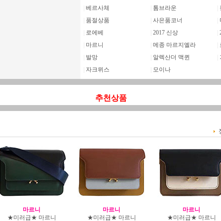
|
베르사체
|
톰브라운
|
|
품절상품
|
사은품코너
|
|
로에베
|
2017 신상
|
|
마르니
|
메종 마르지엘라
|
|
발망
|
알렉산더 맥퀸
|
|
자크뮈스
|
모이나
추천상품
마르니
마르니
마르니
★미러급★ 마르니
★미러급★ 마르니
★미러급★ 마르니