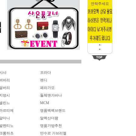
연락주세요
샤샤
|
프라다
버버리
|
펜디
멀버리
|
페라가모
지방시
|
돌체앤가바나
셀린느
|
MCM
까르띠에
|
명품백팩브랜드
알마니
|
알렉산더왕
발렌티노
|
명품가방추천
크롬하츠
|
만수르 가브리엘