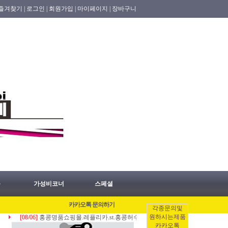
즐겨찾기 |
로그인 |
회원가입 |
마이페이지 |
장바구니
품
가성비코너
스페셜
카카오톡 문의하기
각종문의및
원하시는제품
[08/06]
홍콩명품쇼핑몰.레플리카.st.홍콩허수아비 2026년 08월06일 홍콩배송출발
카카오톡