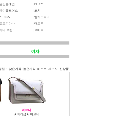
필립플레인
|
BOYY
마이클코어스
|
코치
2018S/S
|
발렉스트라
로로피아나
|
더로우
기타 브랜드
|
르메르
여자
정렬 :
낮은가격
·
높은가격
·
베스트
·
제조사
·
신상품
마르니
★미러급★ 마르니