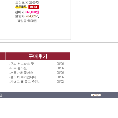
트렁크 M 210075
판매가:
669,000원
할인가:
454,920
적립금:
6690원
구매후기
구찌 선그라스 굿
08/06
너무 좋아요
08/06
서류가방 좋아요
08/06
클러치 후기입니다
08/06
가볍고 퀄 좋고 추천..
08/02
-5592 ] | 통신판매업 신고 : 505 -94 -6283