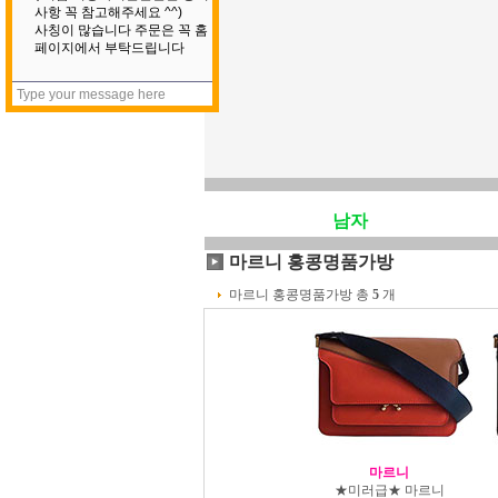
남자
마르니 홍콩명품가방
마르니 홍콩명품가방 총
5
개
마르니
★미러급★ 마르니