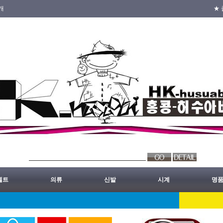
개
★ 
벨트
의류
신발
시계
명