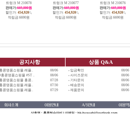
트렁크 M 210078
트렁크 M 210077
트렁크 M 210076
판매가:
669,000원
판매가:
669,000원
판매가:
669,000원
할인가:
454,920
할인가:
454,920
할인가:
454,920
적립금:
6690원
적립금:
6690원
적립금:
6690원
공지사항
상품 Q&A
홍콩명품쇼핑몰.레플..
08/06
입금확인
08/06
#홍콩명품쇼핑몰 #ST ..
08/06
사이즈문의
08/06
홍콩명품쇼핑몰 홍콩..
07/28
기타문의
08/06
홍콩명품쇼핑몰.레플..
07/30
배송문의
08/06
홍콩명품쇼핑몰.레플..
07/29
제품문의
08/06
상호명 : 홍콩허수아비 | 이메일 : hk-husuabi@outlook.com
전화 : 070-7896-5811,070-7895-2181 | 사업자 등록번호 안내: [504-82
대표자 : 지진혁
상담시간 : am10:30 - pm19:00 (공휴일 휴무)