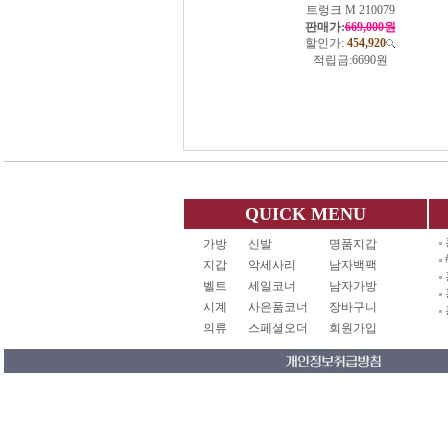
트렁크 M 210079
판매가:
669,000원
할인가:
454,920
적립금:
6690원
QUICK MENU
가방
신발
명품지갑
지갑
악세사리
남자백팩
벨트
세일코너
남자가방
시계
사은품코너
장바구니
의류
스페셜오더
회원가입