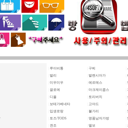
|
루이비통
|
구찌
|
|
발리
|
발렌시아가
|
|
미우미우
|
에르메스
|
|
끌로에
|
마크제이콥스
|
|
디올
|
토리버치
|
|
보테가베네타
|
고야드
|
|
입생로랑
|
불가리
|
|
토즈/TODS
|
명품남자가방
|
|
겐조
|
델보
|